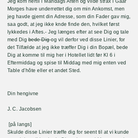
Jeg kom hertil i Mandags Aften og vilde strax i Gaar
Morges have underrettet dig om min Ankomst, men
jeg havde gjemt din Adresse, som din Fader gav mig,
saa godt, at jeg ikke knde finde den, hvilket først
lykkedes i Aftes.- Jeg længes efter at see Dig og tale
med Dig
bede Dig
og vil derfor ved disse Linier, for
det Tilfælde at jeg ikke træffer Dig i din Bopæl, bede
Dig at komme til mig her i Hotellet lidt før Kl 6 i
Eftermiddag og spise til Middag med mig enten ved
Table d'hôte eller et andet Sted.
Din hengivne
J. C. Jacobsen
[på langs]
Skulde disse Linier træffe dig for seent til at vi kunde