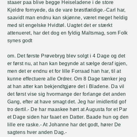
staaer paa blive begge Heiseladene i de store
Kjeldre fornyede, da de vare brøstfældige.-Carl har,
saavidt man endnu kan skjønne, været meget heldig
med sit engelske Hvidtøl. Uagtet det er stærkt
attenueret, har det dog en fyldig Maltsmag, som Folk
synes godt
om. Det første Prøvebryg blev solgt i 4 Dage og det
er først nu, at han kan begynde at sælge deraf igjen,
men det er endnu et for lille Forraad han har, til at
kunne effectuere alle Ordrer. Om 8 Dage tænker jeg
at han atter kan bekjendtgjøre det i Bladene. Da vil
det først vise sig hvormange der forlange det anden
Gang, efter at have smagt det. Jeg har imidlertid gof
tro dertil.- De har maaskee hørt at Augusta for et Par
et Dage siden har faaet en Datter. Baade hun og den
lille ere raske.- At Johanne har det godt, hører De
sagtens hver anden Dag.-