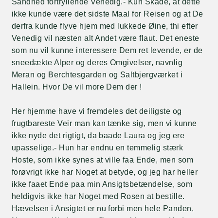
Sandhed fortryllende Venedig.- Kun Skade, at dette
ikke kunde være det sidste Maal for Reisen og at De
derfra kunde flyve hjem med lukkede Øine, thi efter
Venedig vil næsten alt Andet være flaut. Det eneste
som nu vil kunne interessere Dem ret levende, er de
sneedækte Alper og deres Omgivelser, navnlig
Meran og Berchtesgarden og Saltbjergværket i
Hallein. Hvor De vil more Dem der !
Her hjemme have vi fremdeles det deiligste og
frugtbareste Veir man kan tænke sig, men vi kunne
ikke nyde det rigtigt, da baade Laura og jeg ere
upasselige.- Hun har endnu en temmelig stærk
Hoste, som ikke synes at ville faa Ende, men som
forøvrigt ikke har Noget at betyde, og jeg har heller
ikke faaet Ende paa min Ansigtsbetændelse, som
heldigvis ikke har Noget med Rosen at bestille.
Hævelsen i Ansigtet er nu forbi men hele Panden,