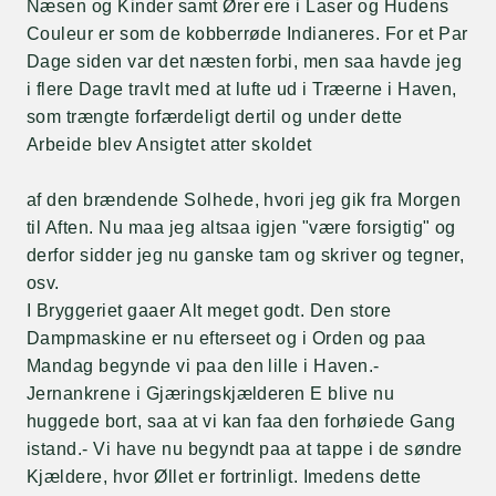
Næsen og Kinder samt Ører ere i Laser og Hudens
Couleur er som de kobberrøde Indianeres. For et Par
Dage siden var det næsten forbi, men saa havde jeg
i flere Dage travlt med at lufte ud i Træerne i Haven,
som trængte forfærdeligt dertil og under dette
Arbeide blev Ansigtet atter skoldet
af den brændende Solhede, hvori jeg gik fra Morgen
til Aften. Nu maa jeg altsaa igjen "være forsigtig" og
derfor sidder jeg nu ganske tam og skriver og tegner,
osv.
I Bryggeriet gaaer Alt meget godt. Den store
Dampmaskine er nu efterseet og i Orden og paa
Mandag begynde vi paa den lille i Haven.-
Jernankrene i Gjæringskjælderen E blive nu
huggede bort, saa at vi kan faa den forhøiede Gang
istand.- Vi have nu begyndt paa at tappe i de søndre
Kjældere, hvor Øllet er fortrinligt. Imedens dette