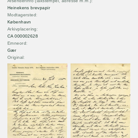
Afsenderinfo (lakstempel, adresse m.m.)
Heinekens brevpapir
Modtagersted
København
Arkivplacering
CA 000002628
Emneord
Gær
Original