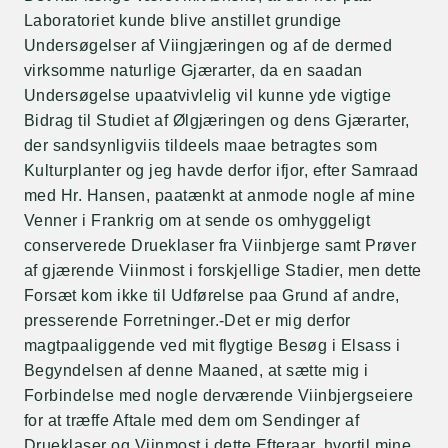
Laboratoriet kunde blive anstillet grundige
Undersøgelser af Viingjæringen og af de dermed
virksomme naturlige Gjærarter, da en saadan
Undersøgelse upaatvivlelig vil kunne yde vigtige
Bidrag til Studiet af Ølgjæringen og dens Gjærarter,
der sandsynligviis tildeels maae betragtes som
Kulturplanter og jeg havde derfor ifjor, efter Samraad
med Hr. Hansen, paatænkt at anmode nogle af mine
Venner i Frankrig om at sende os omhyggeligt
conserverede Drueklaser fra Viinbjerge samt Prøver
af gjærende Viinmost i forskjellige Stadier, men dette
Forsæt kom ikke til Udførelse paa Grund af andre,
presserende Forretninger.-Det er mig derfor
magtpaaliggende ved mit flygtige Besøg i Elsass i
Begyndelsen af denne Maaned, at sætte mig i
Forbindelse med nogle derværende Viinbjergseiere
for at træffe Aftale med dem om Sendinger af
Drueklaser og Viinmost i dette Efteraar, hvortil mine