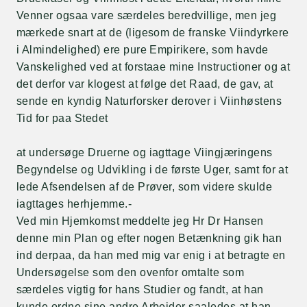
Venner ogsaa vare særdeles beredvillige, men jeg
mærkede snart at de (ligesom de franske Viindyrkere
i Almindelighed) ere pure Empirikere, som havde
Vanskelighed ved at forstaae mine Instructioner og at
det derfor var klogest at følge det Raad, de gav, at
sende en kyndig Naturforsker derover i Viinhøstens
Tid for paa Stedet
at undersøge Druerne og iagttage Viingjæringens
Begyndelse og Udvikling i de første Uger, samt for at
lede Afsendelsen af de Prøver, som videre skulde
iagttages herhjemme.-
Ved min Hjemkomst meddelte jeg Hr Dr Hansen
denne min Plan og efter nogen Betænkning gik han
ind derpaa, da han med mig var enig i at betragte en
Undersøgelse som den ovenfor omtalte som
særdeles vigtig for hans Studier og fandt, at han
kunde ordne sine andre Arbeider saaledes at han