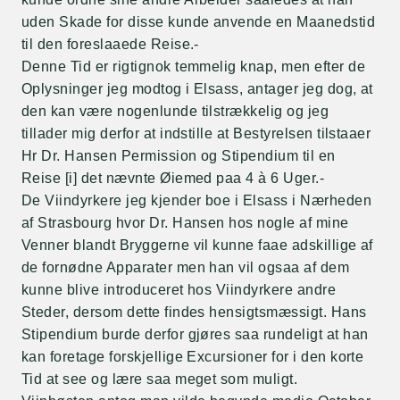
uden Skade for disse kunde anvende en Maanedstid
til den foreslaaede Reise.-
Denne Tid er rigtignok temmelig knap, men efter de
Oplysninger jeg modtog i Elsass, antager jeg dog, at
den kan være nogenlunde tilstrækkelig og jeg
tillader mig derfor at indstille at Bestyrelsen tilstaaer
Hr Dr. Hansen Permission og Stipendium til en
Reise [i] det nævnte Øiemed paa 4 à 6 Uger.-
De Viindyrkere jeg kjender boe i Elsass i Nærheden
af Strasbourg hvor Dr. Hansen hos nogle af mine
Venner blandt Bryggerne vil kunne faae adskillige af
de fornødne Apparater men han vil ogsaa af dem
kunne blive introduceret hos Viindyrkere andre
Steder, dersom dette findes hensigtsmæssigt. Hans
Stipendium burde derfor gjøres saa rundeligt at han
kan foretage forskjellige Excursioner for i den korte
Tid at see og lære saa meget som muligt.