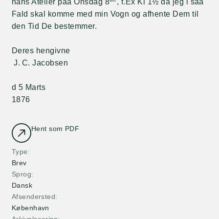
hans Atelier paa Onsdag 8
, f.Ex Kl 1½ da jeg i saa
Fald skal komme med min Vogn og afhente Dem til
den Tid De bestemmer.
Deres hengivne
J. C. Jacobsen
d 5 Marts
1876
Hent som PDF
Type
Brev
Sprog
Dansk
Afsendersted
København