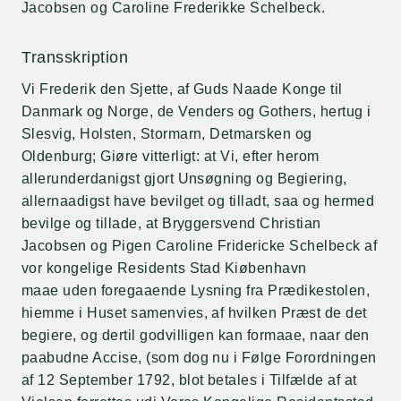
Jacobsen og Caroline Frederikke Schelbeck.
Transskription
Vi Frederik den Sjette, af Guds Naade Konge til
Danmark og Norge, de Venders og Gothers, hertug i
Slesvig, Holsten, Stormarn, Detmarsken og
Oldenburg; Giøre vitterligt: at Vi, efter herom
allerunderdanigst gjort Unsøgning og Begiering,
allernaadigst have bevilget og tilladt, saa og hermed
bevilge og tillade, at Bryggersvend Christian
Jacobsen og Pigen Caroline Fridericke Schelbeck af
vor kongelige Residents Stad Kiøbenhavn
maae uden foregaaende Lysning fra Prædikestolen,
hiemme i Huset samenvies, af hvilken Præst de det
begiere, og dertil godvilligen kan formaae, naar den
paabudne Accise, (som dog nu i Følge Forordningen
af 12 September 1792, blot betales i Tilfælde af at