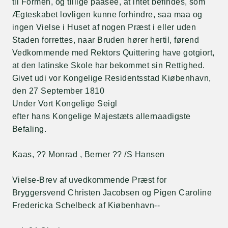
til Formen, og tillige paasee, at intet befindes, som
Ægteskabet lovligen kunne forhindre, saa maa og
ingen Vielse i Huset af nogen Præst i eller uden
Staden forrettes, naar Bruden hører hertil, førend
Vedkommende med Rektors Quittering have gotgiort,
at den latinske Skole har bekommet sin Rettighed.
Givet udi vor Kongelige Residentsstad Kiøbenhavn,
den 27 September 1810
Under Vort Kongelige Seigl
efter hans Kongelige Majestæts allernaadigste
Befaling.
Kaas, ?? Monrad , Berner ?? /S Hansen
Vielse-Brev af uvedkommende Præst for
Bryggersvend Christen Jacobsen og Pigen Caroline
Fredericka Schelbeck af Kiøbenhavn--