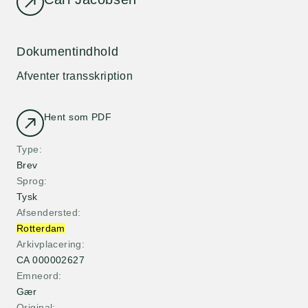
Dokumentindhold
Afventer transskription
Hent som PDF
Type
Brev
Sprog
Tysk
Afsendersted
Rotterdam
Arkivplacering
CA 000002627
Emneord
Gær
Original