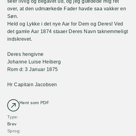
seer livlig og begavet ud, og jeg glædede mig ret
over, at den udmærkede Fader havde saa vakker en
Søn.
Held og Lykke i det nye Aar for Dem og Deres! Ved
det gamle Aar 1874 staaer Deres Navn taknemmeligt
indskrevet.
Deres hengivne
Johanne Luise Heiberg
Rom d: 3 Januar 1875
Hr Capitain Jacobsen
Hent som PDF
Type
Brev
Sprog