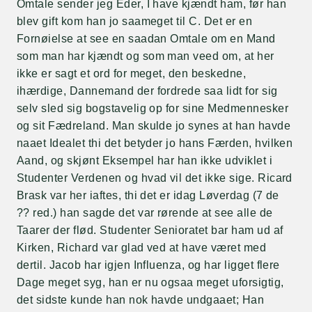
Omtale sender jeg Eder, I have kjændt ham, før han
blev gift kom han jo saameget til C. Det er en
Fornøielse at see en saadan Omtale om en Mand
som man har kjændt og som man veed om, at her
ikke er sagt et ord for meget, den beskedne,
ihærdige, Dannemand der fordrede saa lidt for sig
selv sled sig bogstavelig op for sine Medmennesker
og sit Fædreland. Man skulde jo synes at han havde
naaet Idealet thi det betyder jo hans Færden, hvilken
Aand, og skjønt Eksempel har han ikke udviklet i
Studenter Verdenen og hvad vil det ikke sige. Ricard
Brask var her iaftes, thi det er idag Løverdag (7 de
?? red.) han sagde det var rørende at see alle de
Taarer der flød. Studenter Senioratet bar ham ud af
Kirken, Richard var glad ved at have været med
dertil. Jacob har igjen Influenza, og har ligget flere
Dage meget syg, han er nu ogsaa meget uforsigtig,
det sidste kunde han nok havde undgaaet; Han