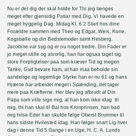
Nu er det dig der skal holde for Thi jeg længes
meget efter gjensidig Patiar med Dig. Vi havede en
meget hyggelig Dag. Midag Kl. 6 2 Start hos dine
Forældre sammen med Theo og Edgar, Weis, Kone,
Kogsbølle og din Bedstemoder samt Hesberg.
Jacobine var syg og er nu noget bedre. Din Fader er
jo meget stille og alvorlig, han har ogsaa taget sig
store Forpligtelser paa som kræver Tid og megen
Tanke, Gud bevare ham, at han maa beholde sin
aandelige og legemlige Styrke han er nu 61 og hans
Hjærne har arbeidet meget i Spænding, det tager
mere paa Kræfterne. Her blev jeg afbrudt af Din
Papa som ville sige mig, at han kom ikke idag til
mig, thi han skal til Bal hos Kronprinsen, han bad
mig hilse Eder han skulde følge Oberst Brommer til
hans sidste Hvilested idag. Han følger snart Lig hver
dag i denne Tid 5 Gange i en Uge, H. C. A. Lunds