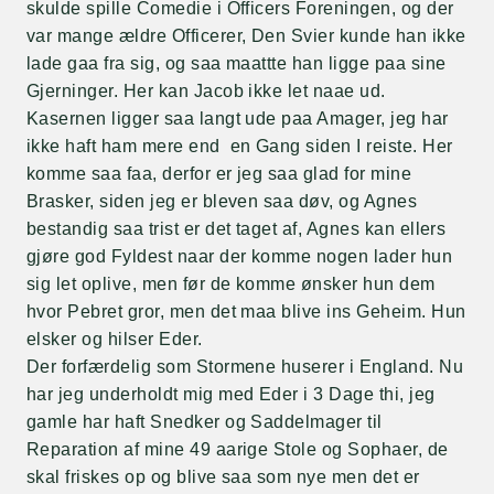
skulde spille Comedie i Officers Foreningen, og der
var mange ældre Officerer, Den Svier kunde han ikke
lade gaa fra sig, og saa maattte han ligge paa sine
Gjerninger. Her kan Jacob ikke let naae ud.
Kasernen ligger saa langt ude paa Amager, jeg har
ikke haft ham mere end en Gang siden I reiste. Her
komme saa faa, derfor er jeg saa glad for mine
Brasker, siden jeg er bleven saa døv, og Agnes
bestandig saa trist er det taget af, Agnes kan ellers
gjøre god Fyldest naar der komme nogen lader hun
sig let oplive, men før de komme ønsker hun dem
hvor Pebret gror, men det maa blive ins Geheim. Hun
elsker og hilser Eder.
Der forfærdelig som Stormene huserer i England. Nu
har jeg underholdt mig med Eder i 3 Dage thi, jeg
gamle har haft Snedker og Saddelmager til
Reparation af mine 49 aarige Stole og Sophaer, de
skal friskes op og blive saa som nye men det er