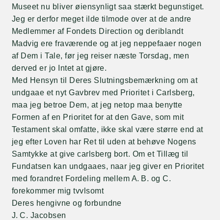
Museet nu bliver øiensynligt saa stærkt begunstiget.
Jeg er derfor meget ilde tilmode over at de andre
Medlemmer af Fondets Direction og deriblandt
Madvig ere fraværende og at jeg neppefaaer nogen
af Dem i Tale, før jeg reiser næste Torsdag, men
derved er jo Intet at gjøre.
Med Hensyn til Deres Slutningsbemærkning om at
undgaae et nyt Gavbrev med Prioritet i Carlsberg,
maa jeg betroe Dem, at jeg netop maa benytte
Formen af en Prioritet for at den Gave, som mit
Testament skal omfatte, ikke skal være større end at
jeg efter Loven har Ret til uden at behøve Nogens
Samtykke at give carlsberg bort. Om et Tillæg til
Fundatsen kan undgaaes, naar jeg giver en Prioritet
med forandret Fordeling mellem A. B. og C.
forekommer mig tvvlsomt
Deres hengivne og forbundne
J. C. Jacobsen