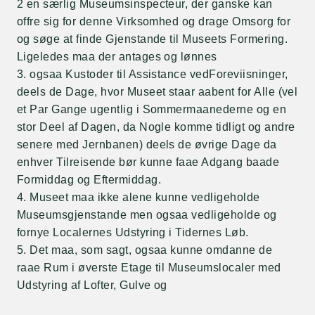
2 en særlig Museumsinspecteur, der ganske kan
offre sig for denne Virksomhed og drage Omsorg for
og søge at finde Gjenstande til Museets Formering.
Ligeledes maa der antages og lønnes
3. ogsaa Kustoder til Assistance vedForeviisninger,
deels de Dage, hvor Museet staar aabent for Alle (vel
et Par Gange ugentlig i Sommermaanederne og en
stor Deel af Dagen, da Nogle komme tidligt og andre
senere med Jernbanen) deels de øvrige Dage da
enhver Tilreisende bør kunne faae Adgang baade
Formiddag og Eftermiddag.
4. Museet maa ikke alene kunne vedligeholde
Museumsgjenstande men ogsaa vedligeholde og
fornye Localernes Udstyring i Tidernes Løb.
5. Det maa, som sagt, ogsaa kunne omdanne de
raae Rum i øverste Etage til Museumslocaler med
Udstyring af Lofter, Gulve og