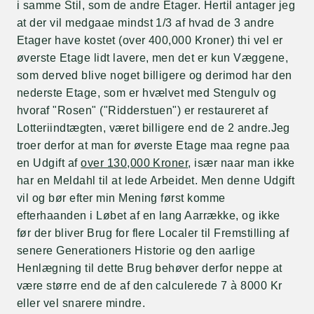
i samme Stil, som de andre Etager. Hertil antager jeg
at der vil medgaae mindst 1/3 af hvad de 3 andre
Etager have kostet (over 400,000 Kroner) thi vel er
øverste Etage lidt lavere, men det er kun Væggene,
som derved blive noget billigere og derimod har den
nederste Etage, som er hvælvet med Stengulv og
hvoraf "Rosen" ("Ridderstuen") er restaureret af
Lotteriindtægten, været billigere end de 2 andre.Jeg
troer derfor at man for øverste Etage maa regne paa
en Udgift af
over 130,000 Kroner
, især naar man ikke
har en Meldahl til at lede Arbeidet. Men denne Udgift
vil og bør efter min Mening først komme
efterhaanden i Løbet af en lang Aarrække, og ikke
før der bliver Brug for flere Localer til Fremstilling af
senere Generationers Historie og den aarlige
Henlægning til dette Brug behøver derfor neppe at
være større end de af den calculerede 7 à 8000 Kr
eller vel snarere mindre.