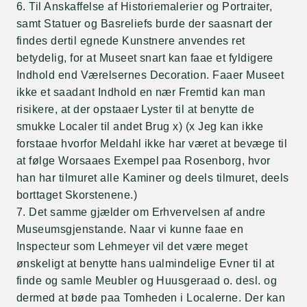
6. Til Anskaffelse af Historiemalerier og Portraiter,
samt Statuer og Basreliefs burde der saasnart der
findes dertil egnede Kunstnere anvendes ret
betydelig, for at Museet snart kan faae et fyldigere
Indhold end Værelsernes Decoration. Faaer Museet
ikke et saadant Indhold en nær Fremtid kan man
risikere, at der opstaaer Lyster til at benytte de
smukke Localer til andet Brug x) (x Jeg kan ikke
forstaae hvorfor Meldahl ikke har været at bevæge til
at følge Worsaaes Exempel paa Rosenborg, hvor
han har tilmuret alle Kaminer og deels tilmuret, deels
borttaget Skorstenene.)
7. Det samme gjælder om Erhvervelsen af andre
Museumsgjenstande. Naar vi kunne faae en
Inspecteur som Lehmeyer vil det være meget
ønskeligt at benytte hans ualmindelige Evner til at
finde og samle Meubler og Huusgeraad o. desl. og
dermed at bøde paa Tomheden i Localerne. Der kan