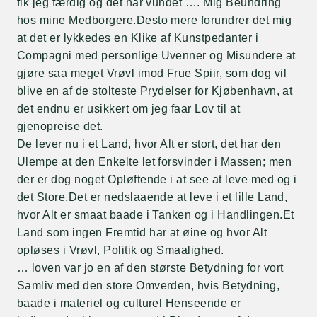
fik jeg færdig og det har vundet …. Mig Beundring
hos mine Medborgere.Desto mere forundrer det mig
at det er lykkedes en Klike af Kunstpedanter i
Compagni med personlige Uvenner og Misundere at
gjøre saa meget Vrøvl imod Frue Spiir, som dog vil
blive en af de stolteste Prydelser for Kjøbenhavn, at
det endnu er usikkert om jeg faar Lov til at
gjenopreise det.
De lever nu i et Land, hvor Alt er stort, det har den
Ulempe at den Enkelte let forsvinder i Massen; men
der er dog noget Opløftende i at see at leve med og i
det Store.Det er nedslaaende at leve i et lille Land,
hvor Alt er smaat baade i Tanken og i Handlingen.Et
Land som ingen Fremtid har at øine og hvor Alt
opløses i Vrøvl, Politik og Smaalighed.
… loven var jo en af den største Betydning for vort
Samliv med den store Omverden, hvis Betydning,
baade i materiel og culturel Henseende er