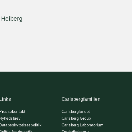
 Heiberg
Links
Carlsbergfamilien
Pressekontakt
Carlsbergfondet
Nyhedsbrev
Carlsberg Group
Databeskyttelsespolitik
Carlsberg Laboratorium
Politik for dataetik
Frederiksborg •