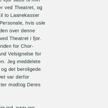
er ved Theatret, og
t til to Laanekasser
ersonale, hvis usle
heden over denne
ed Theatret i fjor.
anden for Chor-
and Velsignelse for
en. Jeg meddelete
 og det beroligede
et var derfor
atter modtog Deres
ig ind, naar jeg