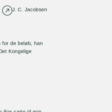
J. C. Jacobsen
 for de beløb, han
 Det Kongelige
fjor satte til min