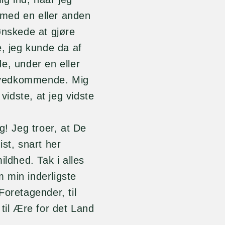
s med en eller anden
ønskede at gjøre
e, jeg kunde da af
e, under en eller
 vedkommende. Mig
vidste, at jeg vidste
g! Jeg troer, at De
st, snart her
dhed. Tak i alles
 min inderligste
Foretagender, til
til Ære for det Land