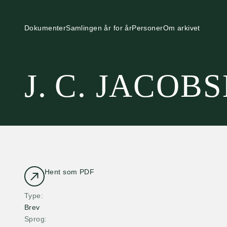
Dokumenter
Samlingen år for år
Personer
Om arkivet
J. C. JACOB
Hent som PDF
Type
Brev
Sprog