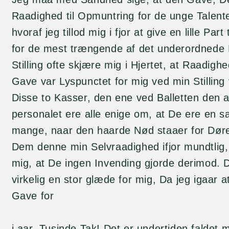
Raadighed til Opmuntring for de unge Talent
hvoraf jeg tillod mig i fjor at give en lille Par
for de mest trængende af det underordnede P
Stilling ofte skjære mig i Hjertet, at Raadig
Gave var Lyspunctet for mig ved min Stilling v
Disse to Kasser, den ene ved Balletten den 
personalet ere alle enige om, at De ere en s
mange, naar den haarde Nød staaer for Dør
Dem denne min Selvraadighed ifjor mundtlig,
mig, at De ingen Invending gjorde derimod. D
virkelig en stor glæde for mig, Da jeg igaar 
Gave for
i aar. Tusinde Tak! Det er undertiden faldet m