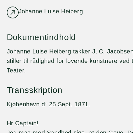
Johanne Luise Heiberg
Dokumentindhold
Johanne Luise Heiberg takker J. C. Jacobsen
stiller til rådighed for lovende kunstnere ved
Teater.
Transskription
Kjøbenhavn d: 25 Sept. 1871.
Hr Captain!
Jeg maa med Sandhed sige, at den Gave, De i