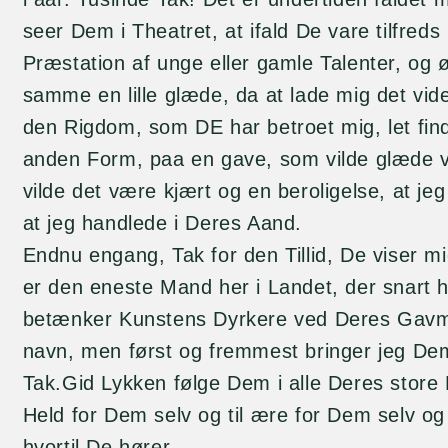
seer Dem i Theatret, at ifald De vare tilfred
Præstation af unge eller gamle Talenter, og 
samme en lille glæde, da at lade mig det vid
den Rigdom, som DE har betroet mig, let find
anden Form, paa en gave, som vilde glæde
vilde det være kjært og en beroligelse, at jeg 
at jeg handlede i Deres Aand.
Endnu engang, Tak for den Tillid, De viser mi
er den eneste Mand her i Landet, der snart hi
betænker Kunstens Dyrkere ved Deres Gavmil
navn, men først og fremmest bringer jeg Dem
Tak.Gid Lykken følge Dem i alle Deres store 
Held for Dem selv og til ære for Dem selv og 
hvortil De hører.