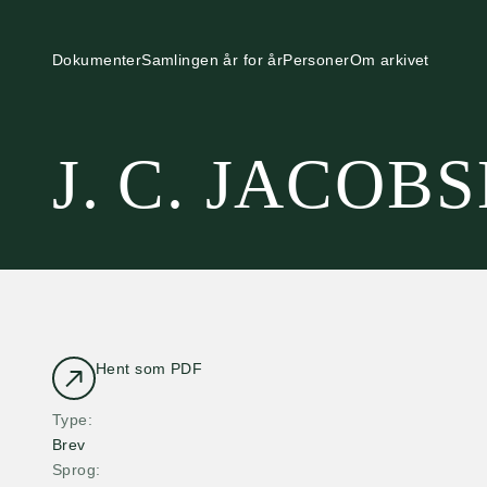
Dokumenter
Samlingen år for år
Personer
Om arkivet
J. C. JACOB
Hent som PDF
Type
Brev
Sprog