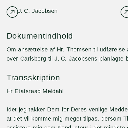
J. C. Jacobsen
Dokumentindhold
Om ansættelse af Hr. Thomsen til udførelse a
over Carlsberg til J. C. Jacobsens planlagte 
Transskription
Hr Etatsraad Meldahl
Idet jeg takker Dem for Deres venlige Meddele
at det vil komme mig meget tilpas, dersom T
assistere mig som Konducteur i det mindste e