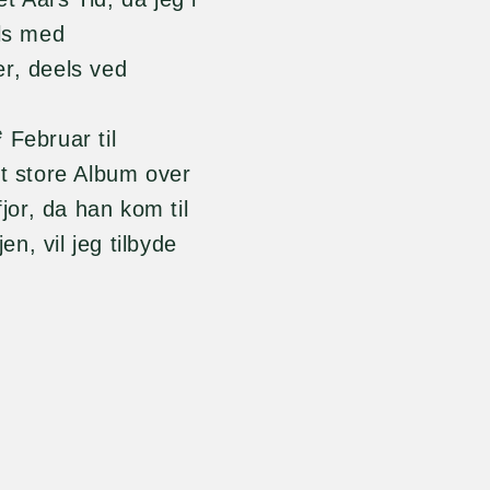
els med
er, deels ved
e
Februar til
it store Album over
fjor, da han kom til
n, vil jeg tilbyde