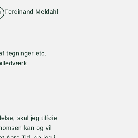
Ferdinand Meldahl
f tegninger etc.
billedværk.
lse, skal jeg tilføie
homsen kan og vil
t Aars Tid, da jeg i