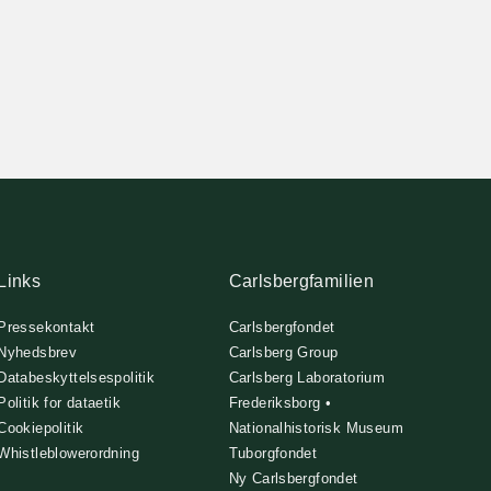
Links
Carlsbergfamilien
Pressekontakt
Carlsbergfondet
Nyhedsbrev
Carlsberg Group
Databeskyttelsespolitik
Carlsberg Laboratorium
Politik for dataetik
Frederiksborg •
Cookiepolitik
Nationalhistorisk Museum
Whistleblowerordning
Tuborgfondet
Ny Carlsbergfondet