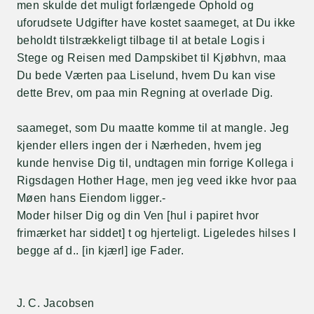
men skulde det muligt forlængede Ophold og
uforudsete Udgifter have kostet saameget, at Du ikke
beholdt tilstrækkeligt tilbage til at betale Logis i
Stege og Reisen med Dampskibet til Kjøbhvn, maa
Du bede Værten paa Liselund, hvem Du kan vise
dette Brev, om paa min Regning at overlade Dig.
saameget, som Du maatte komme til at mangle. Jeg
kjender ellers ingen der i Nærheden, hvem jeg
kunde henvise Dig til, undtagen min forrige Kollega i
Rigsdagen Hother Hage, men jeg veed ikke hvor paa
Møen hans Eiendom ligger.-
Moder hilser Dig og din Ven [hul i papiret hvor
frimærket har siddet] t og hjerteligt. Ligeledes hilses I
begge af d.. [in kjærl] ige Fader.
J. C. Jacobsen