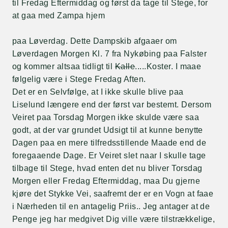
til Fredag Eftermiddag og først da tage til Stege, for
at gaa med Zampa hjem
paa Løverdag. Dette Dampskib afgaaer om
Løverdagen Morgen Kl. 7 fra Nykøbing paa Falster
og kommer altsaa tidligt til
Kalle
.....Koster. I maae
følgelig være i Stege Fredag Aften.
Det er en Selvfølge, at I ikke skulle blive paa
Liselund længere end der først var bestemt. Dersom
Veiret paa Torsdag Morgen ikke skulde være saa
godt, at der var grundet Udsigt til at kunne benytte
Dagen paa en mere tilfredsstillende Maade end de
foregaaende Dage. Er Veiret slet naar I skulle tage
tilbage til Stege, hvad enten det nu bliver Torsdag
Morgen eller Fredag Eftermiddag, maa Du gjerne
kjøre det Stykke Vei, saafremt der er en Vogn at faae
i Nærheden til en antagelig Priis.. Jeg antager at de
Penge jeg har medgivet Dig ville være tilstrækkelige,