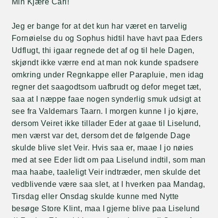
Min Kjære Carl!
Jeg er bange for at det kun har været en tarvelig
Fornøielse du og Sophus hidtil have havt paa Eders
Udflugt, thi igaar regnede det af og til hele Dagen,
skjøndt ikke værre end at man nok kunde spadsere
omkring under Regnkappe eller Parapluie, men idag
regner det saagodtsom uafbrudt og defor meget tæt,
saa at I næppe faae nogen synderlig smuk udsigt at
see fra Valdemars Taarn. I morgen kunne I jo kjøre,
dersom Veiret ikke tillader Eder at gaae til Liselund,
men værst var det, dersom det de følgende Dage
skulde blive slet Veir. Hvis saa er, maae I jo nøies
med at see Eder lidt om paa Liselund indtil, som man
maa haabe, taaleligt Veir indtræder, men skulde det
vedblivende være saa slet, at I hverken paa Mandag,
Tirsdag eller Onsdag skulde kunne med Nytte
besøge Store Klint, maa I gjerne blive paa Liselund