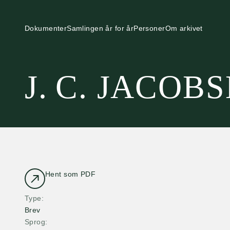
Dokumenter
Samlingen år for år
Personer
Om arkivet
J. C. JACOB
Hent som PDF
Type
Brev
Sprog