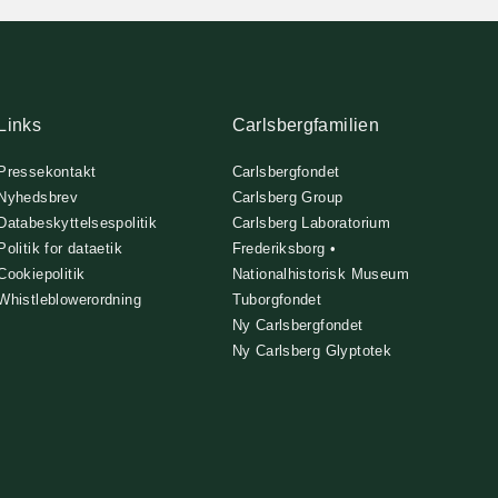
Links
Carlsbergfamilien
Pressekontakt
Carlsbergfondet
Nyhedsbrev
Carlsberg Group
Databeskyttelsespolitik
Carlsberg Laboratorium
Politik for dataetik
Frederiksborg •
Cookiepolitik
Nationalhistorisk Museum
Whistleblowerordning
Tuborgfondet
Ny Carlsbergfondet
Ny Carlsberg Glyptotek