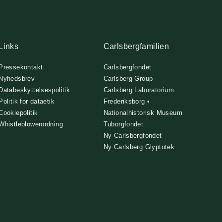
Links
Carlsbergfamilien
Pressekontakt
Carlsbergfondet
Nyhedsbrev
Carlsberg Group
Databeskyttelsespolitik
Carlsberg Laboratorium
Politik for dataetik
Frederiksborg •
Cookiepolitik
Nationalhistorisk Museum
Whistleblowerordning
Tuborgfondet
Ny Carlsbergfondet
Ny Carlsberg Glyptotek