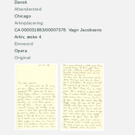
Dansk
Afsendersted
Chicago
Arkivplacering
CA 000031883/00007578. Vagn Jacobsens
Arkiv, æske 4.
Emneord
Opera
Original