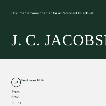
Dokumenter
Samlingen år for år
Personer
Om arkivet
J. C. JACOB
Hent som PDF
Type
Brev
Sprog