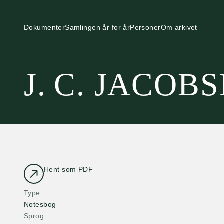
Dokumenter
Samlingen år for år
Personer
Om arkivet
J. C. JACOB
Hent som PDF
Type
Notesbog
Sprog