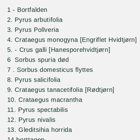
1 - Bortfalden
2. Pyrus arbutifolia
3. Pyrus Pollveria
4. Crataegus monogyna [Engriflet Hvidtjørn]
5. - Crus galli [Hanesporehvidtjørn]
6 Sorbus spuria død
7 . Sorbus domesticus flyttes
8. Pyrus salicifolia
9. Crataegus tanacetifolia [Rødtjørn]
10. Crataegus macrantha
11. Pyrus spectabilis
12. Pyrus nivalis
13. Gleditsihia horrida
14 borttagen