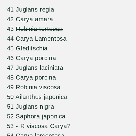
41 Juglans regia
42 Carya amara
43
Rubinia tortuosa
44 Carya Lamentosa
45 Gleditschia
46 Carya porcina
47 Juglans laciniata
48 Carya porcina
49 Robinia viscosa
50 Ailanthus japonica
51 Juglans nigra
52 Saphora japonica
53 - R viscosa Carya?
54 Carya lamentosa