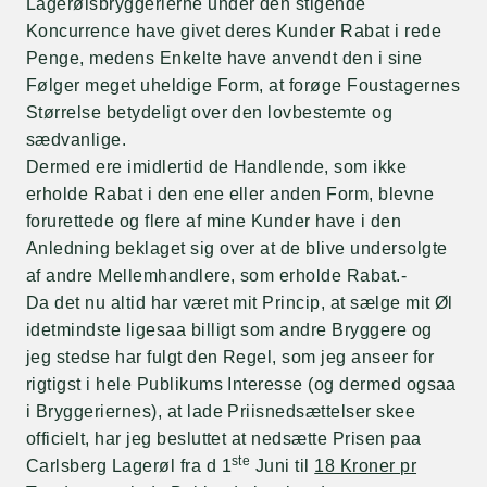
Lagerølsbryggerierne under den stigende
Koncurrence have givet deres Kunder Rabat i rede
Penge, medens Enkelte have anvendt den i sine
Følger meget uheldige Form, at forøge Foustagernes
Størrelse betydeligt over den lovbestemte og
sædvanlige.
Dermed ere imidlertid de Handlende, som ikke
erholde Rabat i den ene eller anden Form, blevne
forurettede og flere af mine Kunder have i den
Anledning beklaget sig over at de blive undersolgte
af andre Mellemhandlere, som erholde Rabat.-
Da det nu altid har været mit Princip, at sælge mit Øl
idetmindste ligesaa billigt som andre Bryggere og
jeg stedse har fulgt den Regel, som jeg anseer for
rigtigst i hele Publikums Interesse (og dermed ogsaa
i Bryggeriernes), at lade Priisnedsættelser skee
officielt, har jeg besluttet at nedsætte Prisen paa
ste
Carlsberg Lagerøl fra d 1
Juni til
18 Kroner pr