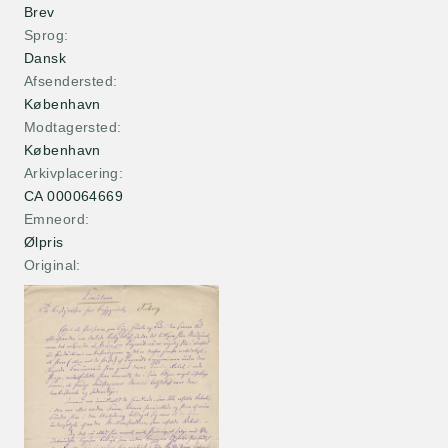
Brev
Sprog
Dansk
Afsendersted
København
Modtagersted
København
Arkivplacering
CA 000064669
Emneord
Ølpris
Original