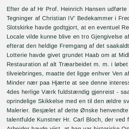
Efter de af Hr Prof. Heinrich Hansen udførte 
Tegninger af Christian IV' Bedekammer i Fre
Slotskirke havde godtgjort, at en eventuel Re
Locale vilde kunne blive en tro Gjengivelse a
efterat den heldige Fremgang af det saakald
Lotterie havde givet grundet Haab om at Midl
Restauration af alt Træarbeidet m. m. i løbet
tilveiebringes, maatte det ligge enhver Ven a
Minder nær paa Hjærte at see denne interes
4des herlige Værk fuldstændig gjenreist - saa
oprindelige Skikkelse med en til den ældre s
Malerier. Besjælet af dette Ønske henvendte 
talentfulde Kunstner Hr. Carl Bloch, der ved fl
Arbeider havde viist, at han var historiske