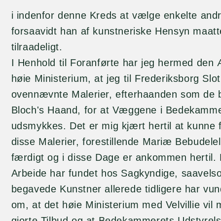
i indenfor denne Kreds at vælge enkelte an
forsaavidt han af kunstneriske Hensyn maatt
tilraadeligt.
I Henhold til Foranførte har jeg hermed den
høie Ministerium, at jeg til Frederiksborg Slo
ovennævnte Malerier, efterhaanden som de bl
Bloch's Haand, for at Væggene i Bedekamm
udsmykkes. Det er mig kjært hertil at kunne f
disse Malerier, forestillende Mariæ Bebudelel
færdigt og i disse Dage er ankommen hertil. 
Arbeide har fundet hos Sagkyndige, saavel
begavede Kunstner allerede tidligere har vun
om, at det høie Ministerium med Velvillie vil
gjorte Tilbud og at Bedekammerets Udstyrel