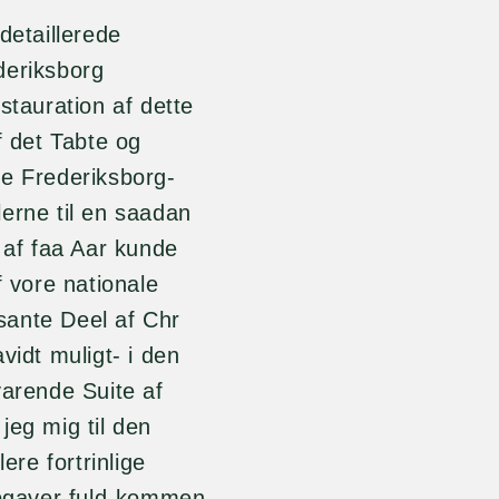
detaillerede
deriksborg
stauration af dette
f det Tabte og
te Frederiksborg-
erne til en saadan
 af faa Aar kunde
f vore nationale
sante Deel af Chr
vidt muligt- i den
varende Suite af
jeg mig til den
ere fortrinlige
 Opgaver fuld-kommen