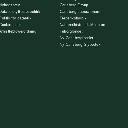
Nyhedsbrev
Carlsberg Group
Databeskyttelsespolitik
Carlsberg Laboratorium
Politik for dataetik
Frederiksborg •
Cookiepolitik
Nationalhistorisk Museum
Whistleblowerordning
Tuborgfondet
Ny Carlsbergfondet
Ny Carlsberg Glyptotek