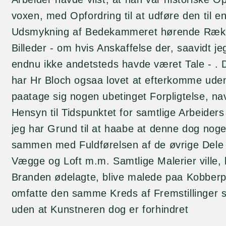
voxen, med Opfordring til at udføre den til e
Udsmykning af Bedekammeret hørende Rækk
Billeder - om hvis Anskaffelse der, saavidt je
endnu ikke andetsteds havde været Tale - .
har Hr Bloch ogsaa lovet at efterkomme uden 
paatage sig nogen ubetinget Forpligtelse, na
Hensyn til Tidspunktet for samtlige Arbeider
jeg har Grund til at haabe at denne dog noge
sammen med Fuldførelsen af de øvrige Del
Vægge og Loft m.m. Samtlige Malerier ville, 
Branden ødelagte, blive malede paa Kobberpl
omfatte den samme Kreds af Fremstillinger s
uden at Kunstneren dog er forhindret