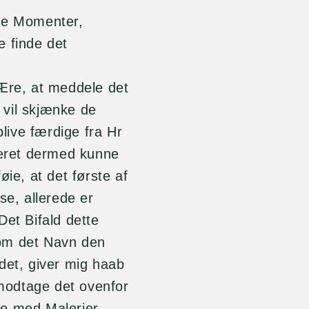
dre Momenter,
e finde det
 Ære, at meddele det
t vil skjænke de
ive færdige fra Hr
eret dermed kunne
øie, at det første af
se, allerede er
Det Bifald dette
som det Navn den
det, giver mig haab
 modtage det ovenfor
se med Malerier