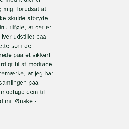
g mig, forudsat at
kke skulde afbryde
u tilføie, at det er
iver udstillet paa
dette som de
rede paa et sikkert
digt til at modtage
 bemærke, at jeg har
risamlingen paa
at modtage dem til
d mit Ønske.-