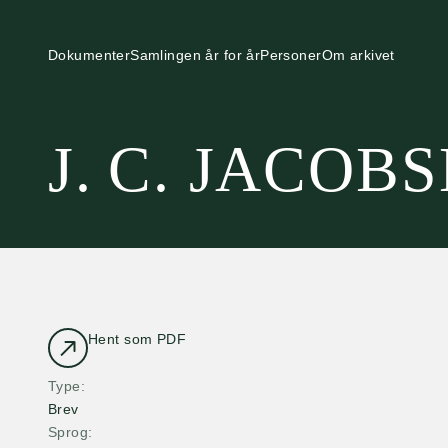
Dokumenter
Samlingen år for år
Personer
Om arkivet
J. C. JACOB
Hent som PDF
Type
Brev
Sprog