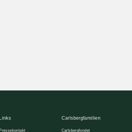
Links
Carlsbergfamilien
Pressekontakt
Carlsbergfondet