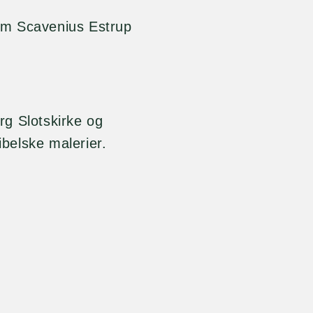
m Scavenius Estrup
g Slotskirke og
ibelske malerier.