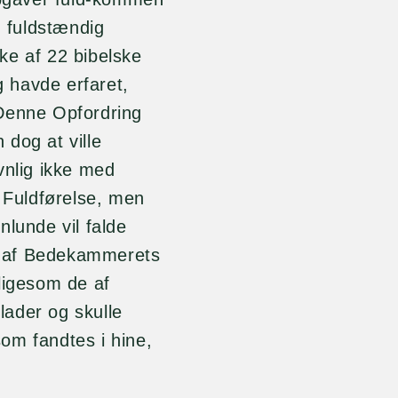
n fuldstændig
e af 22 bibelske
g havde erfaret,
 Denne Opfordring
dog at ville
vnlig ikke med
s Fuldførelse, men
nlunde vil falde
e af Bedekammerets
ligesom de af
ader og skulle
om fandtes i hine,