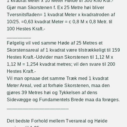
1 kvadrat Meter x 10 Meter Høide til 300 Kilo Kul.-
Gjør man Skorstenen f. Ex 25 Metre høi bliver
Tversnitsfladen= 1 kvadrat Meter x kvadratroden af
10/25. =0,63 kvadrat Meter = c 0,8 M x 0,8 Metr. til
100 Hestes Kraft.-
_________
Følgelig vil ved samme Høde af 25 Metres et
Skorstensareal af 1 kvadrat være tilstrækkeligt til 159
Hestes Kraft.-Udvider man Skorstenen til 1,12 M x
1,12 M = 1,254 kvadrat metres; vil den svare til 200
Hestes Kraft.-
Vil man opnaae det samme Træk med 1 kvadrat
Meter Areal, ved at forhøie Skorstenen, maa den
gjøres 39 Metres høi og Tykkelsen af dens
Sidevægge og Fundamentets Brede maa da forøges.
_______________________
Det bedste Forhold mellem Tverareal og Høide