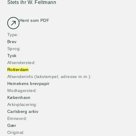
Stets ihr W. Feltmann
Hent som PDF
Type
Brev
Sprog
Tysk
Afsendersted
Rotterdam
Afsenderinfo (lakstempel, adresse m.m.)
Heinekens brevpapir
Modtagersted
København
Arkivplacering
Carlsberg arkiv
Emneord
Gær
Original