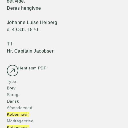
det vide.
Deres hengivne
Johanne Luise Heiberg
d: 4 Ocb. 1870.
Til
Hr. Capitain Jacobsen
Hent som PDF
Type
Brev
Sprog
Dansk
Afsendersted
København
Modtagersted
København