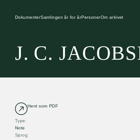
Dokumenter
Samlingen år for år
Personer
Om arkivet
J. C. JACOB
Hent som PDF
Type
Note
Sprog