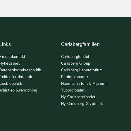
Links
Carlsbergfamilien
Pressekontakt
Carlsbergfondet
Nyhedsbrev
Carlsberg Group
Databeskyttelsespolitik
Carlsberg Laboratorium
Politik for dataetik
Frederiksborg •
Cookiepolitik
Nationalhistorisk Museum
Whistleblowerordning
Tuborgfondet
Ny Carlsbergfondet
Ny Carlsberg Glyptotek