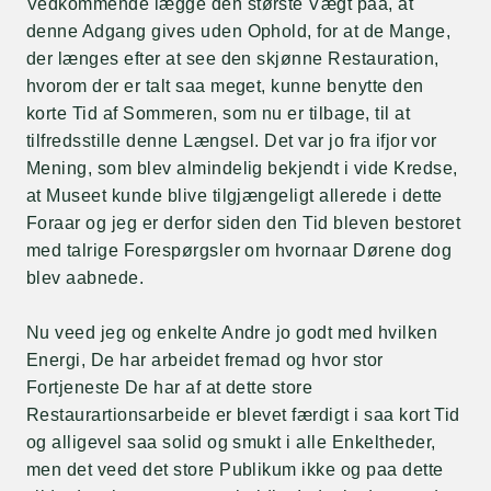
Vedkommende lægge den største Vægt paa, at
denne Adgang gives uden Ophold, for at de Mange,
der længes efter at see den skjønne Restauration,
hvorom der er talt saa meget, kunne benytte den
korte Tid af Sommeren, som nu er tilbage, til at
tilfredsstille denne Længsel. Det var jo fra ifjor vor
Mening, som blev almindelig bekjendt i vide Kredse,
at Museet kunde blive tilgjængeligt allerede i dette
Foraar og jeg er derfor siden den Tid bleven bestoret
med talrige Forespørgsler om hvornaar Dørene dog
blev aabnede.
Nu veed jeg og enkelte Andre jo godt med hvilken
Energi, De har arbeidet fremad og hvor stor
Fortjeneste De har af at dette store
Restaurartionsarbeide er blevet færdigt i saa kort Tid
og alligevel saa solid og smukt i alle Enkeltheder,
men det veed det store Publikum ikke og paa dette