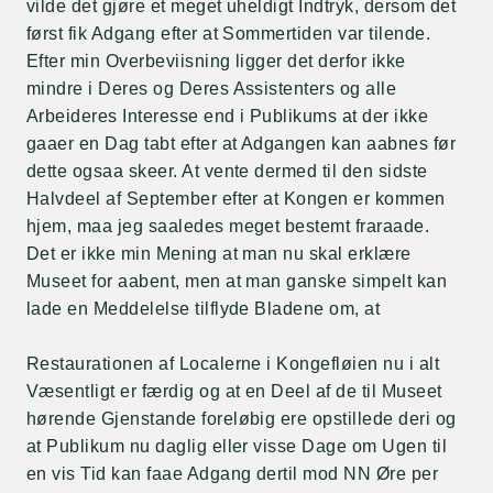
vilde det gjøre et meget uheldigt Indtryk, dersom det
først fik Adgang efter at Sommertiden var tilende.
Efter min Overbeviisning ligger det derfor ikke
mindre i Deres og Deres Assistenters og alle
Arbeideres Interesse end i Publikums at der ikke
gaaer en Dag tabt efter at Adgangen kan aabnes før
dette ogsaa skeer. At vente dermed til den sidste
Halvdeel af September efter at Kongen er kommen
hjem, maa jeg saaledes meget bestemt fraraade.
Det er ikke min Mening at man nu skal erklære
Museet for aabent, men at man ganske simpelt kan
lade en Meddelelse tilflyde Bladene om, at
Restaurationen af Localerne i Kongefløien nu i alt
Væsentligt er færdig og at en Deel af de til Museet
hørende Gjenstande foreløbig ere opstillede deri og
at Publikum nu daglig eller visse Dage om Ugen til
en vis Tid kan faae Adgang dertil mod NN Øre per