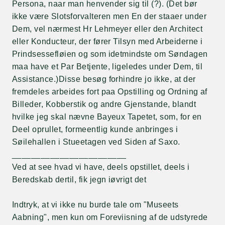
Persona, naar man henvender sig til (?). (Det bør
ikke være Slotsforvalteren men En der staaer under
Dem, vel nærmest Hr Lehmeyer eller den Architect
eller Konducteur, der fører Tilsyn med Arbeiderne i
Prindsessefløien og som idetmindste om Søndagen
maa have et Par Betjente, ligeledes under Dem, til
Assistance.)Disse besøg forhindre jo ikke, at der
fremdeles arbeides fort paa Opstilling og Ordning af
Billeder, Kobberstik og andre Gjenstande, blandt
hvilke jeg skal nævne Bayeux Tapetet, som, for en
Deel oprullet, formeentlig kunde anbringes i
Søilehallen i Stueetagen ved Siden af Saxo.
________________________
Ved at see hvad vi have, deels opstillet, deels i
Beredskab dertil, fik jegn iøvrigt det
Indtryk, at vi ikke nu burde tale om "Museets
Aabning", men kun om Foreviisning af de udstyrede