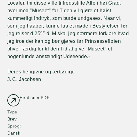
Localer, thi disse ville tilfredsstille Alle i høi Grad,
hvorimod "Museet" for Tiden vil gjøre et høist
kummerligt Indtryk, som burde undgaaes. Naar vi,
som jeg haaber, kunne faa et møde i Bestyrelsen før
de
jeg reiser d 25
d. M skal jeg nærmere forklare hvad
jeg troe der kan og bør gjøres før Prinsessefløien
bliver færdig for til den Tid at give "Museet" et
nogenlunde anstændigt Udseende.-
Deres hengivne og ærbødige
J. C. Jacobsen
Hent som PDF
Type
Brev
Sprog
Dansk