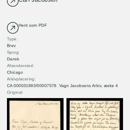
Hent som PDF
Type
Brev
Sprog
Dansk
Afsendersted
Chicago
Arkivplacering
CA 000031883/00007578. Vagn Jacobsens Arkiv, æske 4
Original