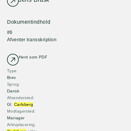
Dokumentindhold
#6
Afventer transskription
Hent som PDF
Type
Brev
Sprog
Dansk
Afsendersted
Gl.
Carlsberg
Modtagersted
Mariager
Arkivplacering