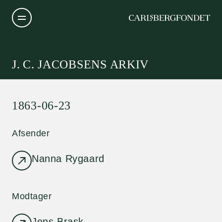
J. C. JACOBSENS ARKIV
1863-06-23
Afsender
Nanna Rygaard
Modtager
Jens Brask