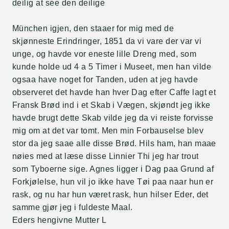
deilig at see den deilige
München igjen, den staaer for mig med de
skjønneste Erindringer, 1851 da vi vare der var vi
unge, og havde vor eneste lille Dreng med, som
kunde holde ud 4 a 5 Timer i Museet, men han vilde
ogsaa have noget for Tanden, uden at jeg havde
observeret det havde han hver Dag efter Caffe lagt et
Fransk Brød ind i et Skab i Vægen, skjøndt jeg ikke
havde brugt dette Skab vilde jeg da vi reiste forvisse
mig om at det var tomt. Men min Forbauselse blev
stor da jeg saae alle disse Brød. Hils ham, han maae
nøies med at læse disse Linnier Thi jeg har trout
som Tyboerne sige. Agnes ligger i Dag paa Grund af
Forkjølelse, hun vil jo ikke have Tøi paa naar hun er
rask, og nu har hun været rask, hun hilser Eder, det
samme gjør jeg i fuldeste Maal.
Eders hengivne Mutter L