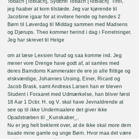
Tobach [Toblach], Sydbhn Tobach [Toblach] Tirol,
jeg haaber at kom tilstæde. Jeg var kjørende til
Jacobine igaar for at invitere hende og hendes 2
Børn til Løverdag til Middag sammen med Madsens
og Djørups. Theo kommer herind i dag i Forretninger.
Jeg har skrevet til Helge
om at læse Lexsien forud og saa komme ind. Jeg
mener vore Drenge have godt af, at samles med
deres Barndoms Kammerater de ere jo alle flittige og
elskværdige, Johannes Ussing, Einer, Ricard og
Jacob Brask, samt Andreas Larsen han er bleven
Student i Foraaret med Udmærkelse, han bliver først
18 Aar 1 Dcbr. H. og V. skal have Jevnaldrende at
see op til ikke Undermaalere det giver ikke
Opadstræben til _Kunskaber_.
Nu er jeg helt beklemt over, at de ikke skal more dem
baade mine gamle og unge Børn. Hvor maa det være