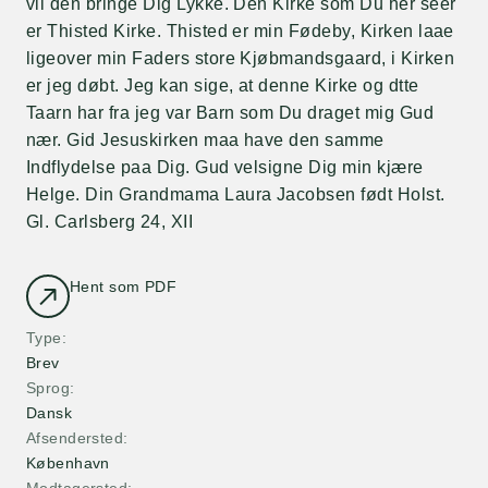
vil den bringe Dig Lykke. Den Kirke som Du her seer
er Thisted Kirke. Thisted er min Fødeby, Kirken laae
ligeover min Faders store Kjøbmandsgaard, i Kirken
er jeg døbt. Jeg kan sige, at denne Kirke og dtte
Taarn har fra jeg var Barn som Du draget mig Gud
nær. Gid Jesuskirken maa have den samme
Indflydelse paa Dig. Gud velsigne Dig min kjære
Helge. Din Grandmama Laura Jacobsen født Holst.
Gl. Carlsberg 24, XII
Hent som PDF
Type
Brev
Sprog
Dansk
Afsendersted
København