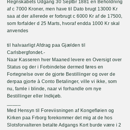
Regnskabets Udgang 30 Septbr 1881 en Beholdning
af c 7000 Kroner, men have til Dato brugt 13000 Kr
saa at der allerede er forbrugt c 6000 Kr af de 17500,
som forfalder d 25 Marts, hvoraf endda 1000 Kr skal
anvendes
til halvaarligt Afdrag paa Gjælden til
Carlsbergfondet.-
Naar Kasseren hver Maaned levere en Oversigt over
Status og der i Forbindelse dermed føres en
Fortegnelse over de gjorte Bestillinger og over de
derpaa gjorte à Conto Betalinger, ville vi ikke, som
nu, famle i blinde, naar vi forhandle om nye
Bestillinger eller Indkjøb.
_____
Med Hensyn til Foreviisningen af Kongefløien og
Kirken paa Frborg forekommer det mig at de hos
Slotsforvalteren betalte Adgangs Kort burde være i 2