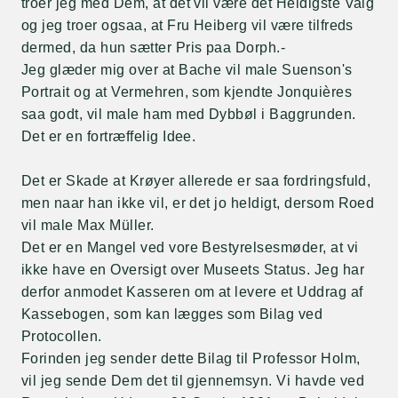
troer jeg med Dem, at det vil være det Heldigste Valg
og jeg troer ogsaa, at Fru Heiberg vil være tilfreds
dermed, da hun sætter Pris paa Dorph.-
Jeg glæder mig over at Bache vil male Suenson's
Portrait og at Vermehren, som kjendte Jonquières
saa godt, vil male ham med Dybbøl i Baggrunden.
Det er en fortræffelig Idee.
Det er Skade at Krøyer allerede er saa fordringsfuld,
men naar han ikke vil, er det jo heldigt, dersom Roed
vil male Max Müller.
Det er en Mangel ved vore Bestyrelsesmøder, at vi
ikke have en Oversigt over Museets Status. Jeg har
derfor anmodet Kasseren om at levere et Uddrag af
Kassebogen, som kan lægges som Bilag ved
Protocollen.
Forinden jeg sender dette Bilag til Professor Holm,
vil jeg sende Dem det til gjennemsyn. Vi havde ved