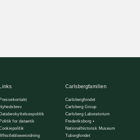
Links
Carlsbergfamilien
Pressekontakt
Carlsbergfondet
Nyhedsbrev
Carlsberg Group
Databeskyttelsespolitik
Carlsberg Laboratorium
Politik for dataetik
Frederiksborg •
Cookiepolitik
Nationalhistorisk Museum
Whistleblowerordning
Tuborgfondet