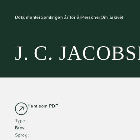
Dokumenter
Samlingen år for år
Personer
Om arkivet
J. C. JACOB
Hent som PDF
Type
Brev
Sprog