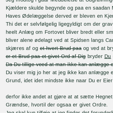
Kjældere skulde begynde og paa en saadan 
Haves Ødelæggelse derved er bleven en Kje
Thi det er selvfølgelig ligegyldigt om der gra
heelt Anlæg om Fortovet bliver bredt eller s
bliver alene ødelagt ved at Spidsen langs Ca
skjæres af og
et hvert Brud paa
og ved at b
er et Brud paa et givet Ord af Dig
bryder
Du
Da Du tillige veed at man ikke kan anlægge 
Du viser mig jo her at jeg ikke kan anlægge 
Grund, idet idet mindste ikke naar Du er Eier
derfor ikke andet at gjøre at at sætte Hegne
Grændse, hvortil der ogsaa er givet Ordre.
Jeg skal kun tilføie at jeg finder det forunderl