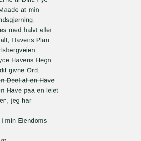
Maade at min
ndsgjerning.
ves med halvt eller
malt, Havens Plan
rlsbergveien
ryde Havens Hegn
dit givne Ord.
en Deel af en Have
en Have paa en leiet
en, jeg har
t i min Eiendoms
igt.