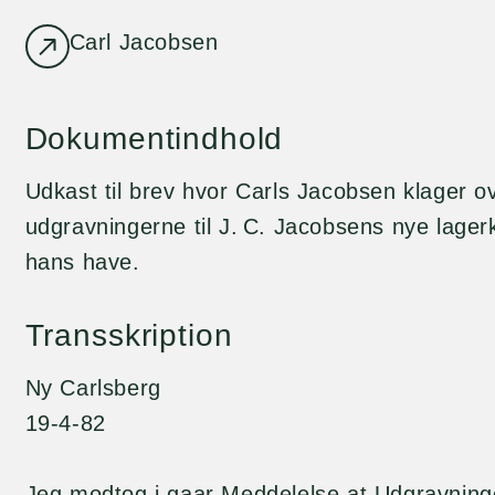
Carl Jacobsen
Dokumentindhold
Udkast til brev hvor Carls Jacobsen klager ov
udgravningerne til J. C. Jacobsens nye lag
hans have.
Transskription
Ny Carlsberg
19-4-82
Jeg modtog i gaar Meddelelse at Udgravninge