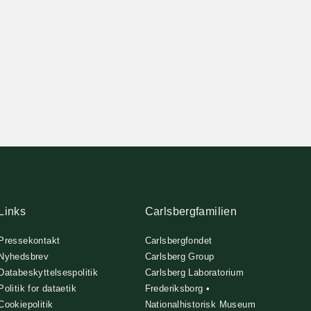
Links
Carlsbergfamilien
Pressekontakt
Carlsbergfondet
Nyhedsbrev
Carlsberg Group
Databeskyttelsespolitik
Carlsberg Laboratorium
Politik for dataetik
Frederiksborg •
Cookiepolitik
Nationalhistorisk Museum