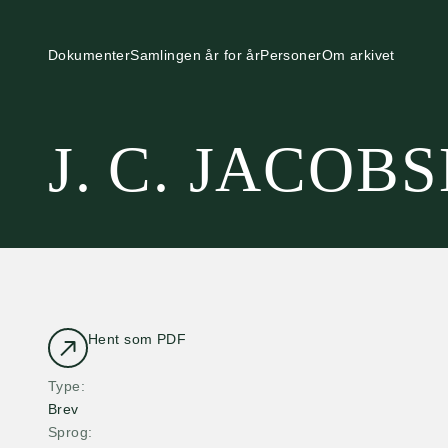
Dokumenter
Samlingen år for år
Personer
Om arkivet
J. C. JACOB
Hent som PDF
Type
Brev
Sprog