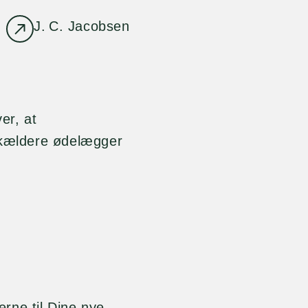
J. C. Jacobsen
er, at
erkældere ødelægger
rne til Dine nye