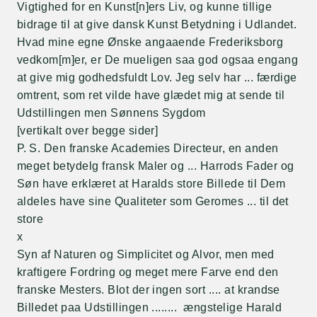
Vigtighed for en Kunst[n]ers Liv, og kunne tillige
bidrage til at give dansk Kunst Betydning i Udlandet.
Hvad mine egne Ønske angaaende Frederiksborg
vedkom[m]er, er De mueligen saa god ogsaa engang
at give mig godhedsfuldt Lov. Jeg selv har ... færdige
omtrent, som ret vilde have glædet mig at sende til
Udstillingen men Sønnens Sygdom
[vertikalt over begge sider]
P. S. Den franske Academies Directeur, en anden
meget betydelg fransk Maler og ... Harrods Fader og
Søn have erklæret at Haralds store Billede til Dem
aldeles have sine Qualiteter som Geromes ... til det
store
x
Syn af Naturen og Simplicitet og Alvor, men med
kraftigere Fordring og meget mere Farve end den
franske Mesters. Blot der ingen sort .... at krandse
Billedet paa Udstillingen ........ ængstelige Harald