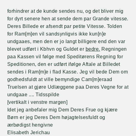
forhindrer at de kunde sendes nu, og det bliver mig
for dyrt senere hen at sende dem par Grande vitesse.
Deres Billede er afsendt par petite Vitesse. Tolden
for Ram[m]en vil sandsynligvis ikke kun[n]e
undgaaes, men den er jo langt billigere end den var
blevet udført i Kbhvn og Guldet er
bedre.
Regningen
paa Kassen vil følge med Speditørens Regning for
Speditionen, den er udført ifølge Aftale at Billedet
sendes i Ram[m]e i flad Kasse. Jeg vil bede Dem om
godhedsfuldt at ville bemyndige Cam[m]eraad
Truelsen at gjøre Udlæggene paa Deres Vegne for at
undgaae .... Tidsspilde
[vertikalt i venstre margen]
Idet jeg anbefaler mig Dem Deres Frue og kjære
Børn er jeg Deres Dem højagtelsesfuldt og
ærbødigst hengivne
Elisabeth Jerichau