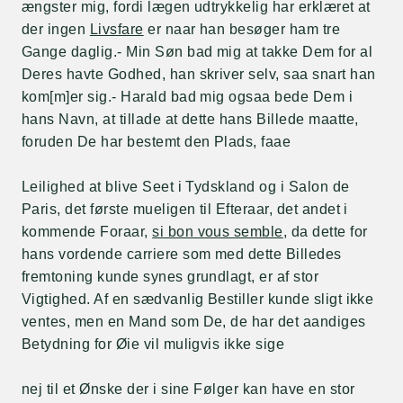
ængster mig, fordi lægen udtrykkelig har erklæret at
der ingen
Livsfare
er naar han besøger ham tre
Gange daglig.- Min Søn bad mig at takke Dem for al
Deres havte Godhed, han skriver selv, saa snart han
kom[m]er sig.- Harald bad mig ogsaa bede Dem i
hans Navn, at tillade at dette hans Billede maatte,
foruden De har bestemt den Plads, faae
Leilighed at blive Seet i Tydskland og i Salon de
Paris, det første mueligen til Efteraar, det andet i
kommende Foraar,
si bon vous semble
, da dette for
hans vordende carriere som med dette Billedes
fremtoning kunde synes grundlagt, er af stor
Vigtighed. Af en sædvanlig Bestiller kunde sligt ikke
ventes, men en Mand som De, de har det aandiges
Betydning for Øie vil muligvis ikke sige
nej til et Ønske der i sine Følger kan have en stor