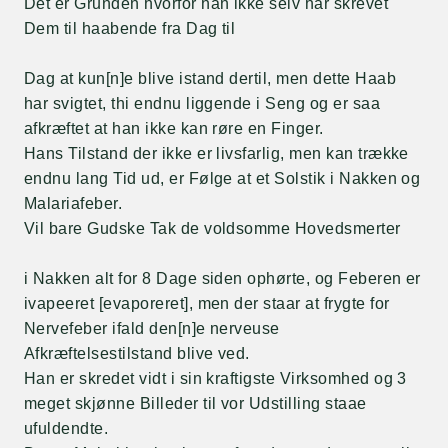
Det er Grunden hvorfor han ikke selv har skrevet
Dem til haabende fra Dag til
Dag at kun[n]e blive istand dertil, men dette Haab
har svigtet, thi endnu liggende i Seng og er saa
afkræftet at han ikke kan røre en Finger.
Hans Tilstand der ikke er livsfarlig, men kan trække
endnu lang Tid ud, er Følge at et Solstik i Nakken og
Malariafeber.
Vil bare Gudske Tak de voldsomme Hovedsmerter
i Nakken alt for 8 Dage siden ophørte, og Feberen er
ivapeeret [evaporeret], men der staar at frygte for
Nervefeber ifald den[n]e nerveuse
Afkræftelsestilstand blive ved.
Han er skredet vidt i sin kraftigste Virksomhed og 3
meget skjønne Billeder til vor Udstilling staae
ufuldendte.