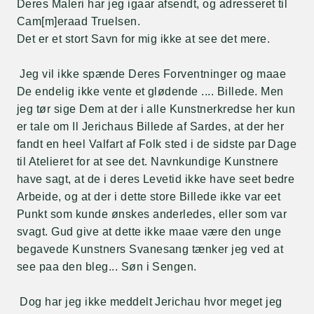
Deres Maleri har jeg igaar afsendt, og adresseret til
Cam[m]eraad Truelsen.
Det er et stort Savn for mig ikke at see det mere.
Jeg vil ikke spænde Deres Forventninger og maae
De endelig ikke vente et glødende .... Billede. Men
jeg tør sige Dem at der i alle Kunstnerkredse her kun
er tale om Il Jerichaus Billede af Sardes, at der her
fandt en heel Valfart af Folk sted i de sidste par Dage
til Atelieret for at see det. Navnkundige Kunstnere
have sagt, at de i deres Levetid ikke have seet bedre
Arbeide, og at der i dette store Billede ikke var eet
Punkt som kunde ønskes anderledes, eller som var
svagt. Gud give at dette ikke maae være den unge
begavede Kunstners Svanesang tænker jeg ved at
see paa den bleg... Søn i Sengen.
Dog har jeg ikke meddelt Jerichau hvor meget jeg