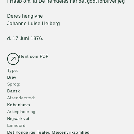
I Haab om, at De fremdeles har det godt forbliver jeg
Deres hengivne
Johanne Luise Heiberg
d. 17 Juni 1876.
Hent som PDF
Type
Brev
Sprog
Dansk
Afsendersted
København
Arkivplacering
Rigsarkivet
Emneord
Det Kongelige Teater, Mæcenvirksomhed