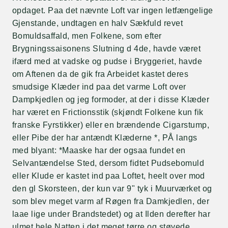
opdaget. Paa det nævnte Loft var ingen letfængelige
Gjenstande, undtagen en halv Sækfuld revet
Bomuldsaffald, men Folkene, som efter
Brygningssaisonens Slutning d 4de, havde været
ifærd med at vadske og pudse i Bryggeriet, havde
om Aftenen da de gik fra Arbeidet kastet deres
smudsige Klæder ind paa det varme Loft over
Dampkjedlen og jeg formoder, at der i disse Klæder
har været en Frictionsstik (skjøndt Folkene kun fik
franske Fyrstikker) eller en brændende Cigarstump,
eller Pibe der har antændt Klæderne *, PÅ langs
med blyant: *Maaske har der ogsaa fundet en
Selvantændelse Sted, dersom fidtet Pudsebomuld
eller Klude er kastet ind paa Loftet, heelt over mod
den gl Skorsteen, der kun var 9" tyk i Muurværket og
som blev meget varm af Røgen fra Damkjedlen, der
laae lige under Brandstedet) og at Ilden derefter har
ulmet hele Natten i det meget tørre og støvede