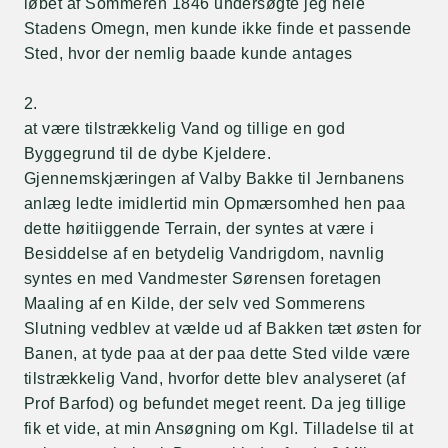
løbet af Sommeren 1846 undersøgte jeg hele
Stadens Omegn, men kunde ikke finde et passende
Sted, hvor der nemlig baade kunde antages
2.
at være tilstrækkelig Vand og tillige en god
Byggegrund til de dybe Kjeldere.
Gjennemskjæringen af Valby Bakke til Jernbanens
anlæg ledte imidlertid min Opmærsomhed hen paa
dette høitiiggende Terrain, der syntes at være i
Besiddelse af en betydelig Vandrigdom, navnlig
syntes en med Vandmester Sørensen foretagen
Maaling af en Kilde, der selv ved Sommerens
Slutning vedblev at vælde ud af Bakken tæt østen for
Banen, at tyde paa at der paa dette Sted vilde være
tilstrækkelig Vand, hvorfor dette blev analyseret (af
Prof Barfod) og befundet meget reent. Da jeg tillige
fik et vide, at min Ansøgning om Kgl. Tilladelse til at