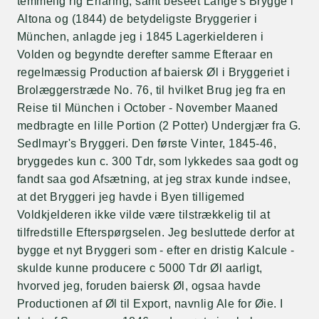
temmelig rig Erfaring, samt beseet Lange's Brygge i
Altona og (1844) de betydeligste Bryggerier i
München, anlagde jeg i 1845 Lagerkielderen i
Volden og begyndte derefter samme Efteraar en
regelmæssig Production af baiersk Øl i Bryggeriet i
Brolæggerstræde No. 76, til hvilket Brug jeg fra en
Reise til München i October - November Maaned
medbragte en lille Portion (2 Potter) Undergjær fra G.
Sedlmayr's Bryggeri. Den første Vinter, 1845-46,
bryggedes kun c. 300 Tdr, som lykkedes saa godt og
fandt saa god Afsætning, at jeg strax kunde indsee,
at det Bryggeri jeg havde i Byen tilligemed
Voldkjelderen ikke vilde være tilstrækkelig til at
tilfredstille Efterspørgselen. Jeg besluttede derfor at
bygge et nyt Bryggeri som - efter en dristig Kalcule -
skulde kunne producere c 5000 Tdr Øl aarligt,
hvorved jeg, foruden baiersk Øl, ogsaa havde
Productionen af Øl til Export, navnlig Ale for Øie. I