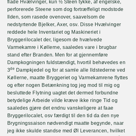
flade Hvælvinger, kun ½ Steen tykke, af engelske,
perforerede Steene som dog fortræffeligt modstode
Ilden, som rasede ovenover, saavelsom de
nedstyrtende Bjelker, Axer, osv. Disse Hvælvinger
reddede hele Inventariet og Maskineriet i
Bryggerilocalet der, ligesom de hvælvede
Varmekamre i Køllerne, saaledes vare i brugbar
stand efter Branden. Men for at gjennemføre
Dampkogningen fuldstændigt, hvortil behøvedes en
de
3
Dampkjedel og for at samle alle Ildstederne ved
Køllerne, maatte Bryggeriet og Varmekamrene flyttes
og efter nogen Betænkning tog jeg mod til mig og
besluttede Flytning uagtet det dermed forbundne
betydelige Arbeide vilde kræve ikke ringe Tid og
saaledes gjøre det endnu vanskeligere at faae
Bryggerilocalet, osv færdigt til den tid da den nye
Brygningssaison nødvendigt maatte begynde, naar
jeg ikke skulde standse med Øl Leverancen, hvilket