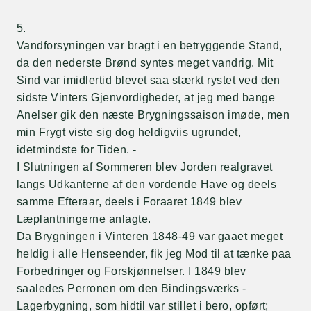
5.
Vandforsyningen var bragt i en betryggende Stand,
da den nederste Brønd syntes meget vandrig. Mit
Sind var imidlertid blevet saa stærkt rystet ved den
sidste Vinters Gjenvordigheder, at jeg med bange
Anelser gik den næste Brygningssaison imøde, men
min Frygt viste sig dog heldigviis ugrundet,
idetmindste for Tiden. -
I Slutningen af Sommeren blev Jorden realgravet
langs Udkanterne af den vordende Have og deels
samme Efteraar, deels i Foraaret 1849 blev
Læplantningerne anlagte.
Da Brygningen i Vinteren 1848-49 var gaaet meget
heldig i alle Henseender, fik jeg Mod til at tænke paa
Forbedringer og Forskjønnelser. I 1849 blev
saaledes Perronen om den Bindingsværks -
Lagerbygning, som hidtil var stillet i bero, opført;