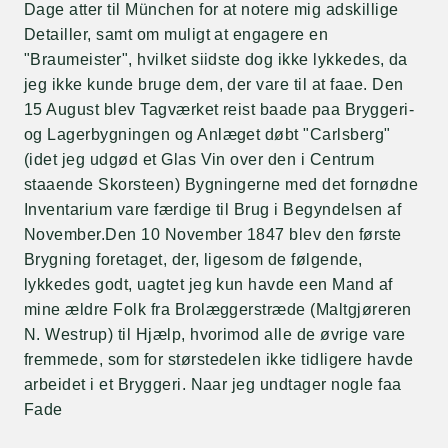
Dage atter til München for at notere mig adskillige
Detailler, samt om muligt at engagere en
"Braumeister", hvilket siidste dog ikke lykkedes, da
jeg ikke kunde bruge dem, der vare til at faae. Den
15 August blev Tagværket reist baade paa Bryggeri-
og Lagerbygningen og Anlæget døbt "Carlsberg"
(idet jeg udgød et Glas Vin over den i Centrum
staaende Skorsteen) Bygningerne med det fornødne
Inventarium vare færdige til Brug i Begyndelsen af
November.Den 10 November 1847 blev den første
Brygning foretaget, der, ligesom de følgende,
lykkedes godt, uagtet jeg kun havde een Mand af
mine ældre Folk fra Brolæggerstræde (Maltgjøreren
N. Westrup) til Hjælp, hvorimod alle de øvrige vare
fremmede, som for størstedelen ikke tidligere havde
arbeidet i et Bryggeri. Naar jeg undtager nogle faa
Fade