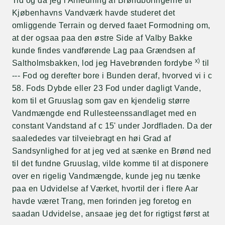
Tid og da jeg i Anledning af Brøndboringerne til
Kjøbenhavns Vandværk havde studeret det
omliggende Terrain og derved faaet Formodning om,
at der ogsaa paa den østre Side af Valby Bakke
kunde findes vandførende Lag paa Grændsen af
x)
Saltholmsbakken, lod jeg Havebrønden fordybe
til
--- Fod og derefter bore i Bunden deraf, hvorved vi i c
58. Fods Dybde eller 23 Fod under dagligt Vande,
kom til et Gruuslag som gav en kjendelig større
Vandmængde end Rullesteenssandlaget med en
constant Vandstand af c 15' under Jordfladen. Da der
saalededes var tilveiebragt en høi Grad af
Sandsynlighed for at jeg ved at sænke en Brønd ned
til det fundne Gruuslag, vilde komme til at disponere
over en rigelig Vandmængde, kunde jeg nu tænke
paa en Udvidelse af Værket, hvortil der i flere Aar
havde været Trang, men forinden jeg foretog en
saadan Udvidelse, ansaae jeg det for rigtigst først at