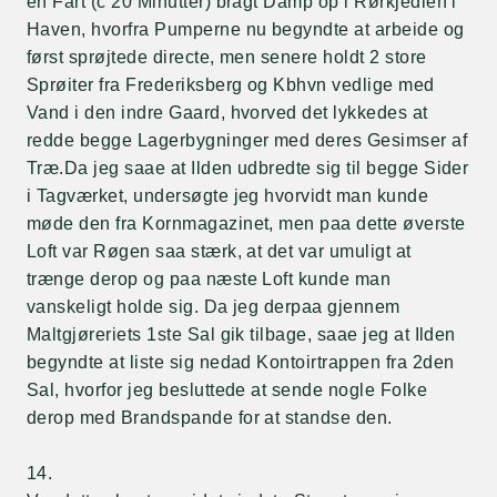
en Fart (c 20 Minutter) bragt Damp op i Rørkjedlen i
Haven, hvorfra Pumperne nu begyndte at arbeide og
først sprøjtede directe, men senere holdt 2 store
Sprøiter fra Frederiksberg og Kbhvn vedlige med
Vand i den indre Gaard, hvorved det lykkedes at
redde begge Lagerbygninger med deres Gesimser af
Træ.Da jeg saae at Ilden udbredte sig til begge Sider
i Tagværket, undersøgte jeg hvorvidt man kunde
møde den fra Kornmagazinet, men paa dette øverste
Loft var Røgen saa stærk, at det var umuligt at
trænge derop og paa næste Loft kunde man
vanskeligt holde sig. Da jeg derpaa gjennem
Maltgjøreriets 1ste Sal gik tilbage, saae jeg at Ilden
begyndte at liste sig nedad Kontoirtrappen fra 2den
Sal, hvorfor jeg besluttede at sende nogle Folke
derop med Brandspande for at standse den.
14.