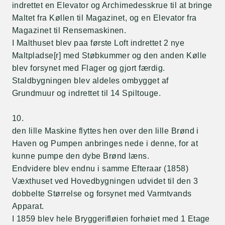
indrettet en Elevator og Archimedesskrue til at bringe
Maltet fra Køllen til Magazinet, og en Elevator fra
Magazinet til Rensemaskinen.
I Malthuset blev paa første Loft indrettet 2 nye
Maltpladse[r] med Støbkummer og den anden Kølle
blev forsynet med Flager og gjort færdig.
Staldbygningen blev aldeles ombygget af
Grundmuur og indrettet til 14 Spiltouge.
10.
den lille Maskine flyttes hen over den lille Brønd i
Haven og Pumpen anbringes nede i denne, for at
kunne pumpe den dybe Brønd læns.
Endvidere blev endnu i samme Efteraar (1858)
Væxthuset ved Hovedbygningen udvidet til den 3
dobbelte Størrelse og forsynet med Varmtvands
Apparat.
I 1859 blev hele Bryggerifløien forhøiet med 1 Etage