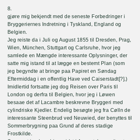
8.
gjøre mig bekjendt med de seneste Forbedringer i
Bryggeriernes Indretning i Tyskland, England og
Belgien.
Jeg reiste da i Juli og August 1855 til Dresden, Prag,
Wien, München, Stuttgart og Carlsruhe, hvor jeg
samlede en Mængde interessante Oplysninger, der
satte mig istand til at lægge en bestemt Plan (som
jeg begyndte at bringe paa Papiret en Søndag
Eftermiddag i en offentlig Have ved Caiserstadt[?].)
Imidlertid fortsatte jeg dog Reisen over Paris til
London og derfra til Belgien, hvor jeg i Løwen
besaae det af Lacambre beskrevne Bryggeri med
cylindriske Kjedler. Endelig besøgte jeg fra Cølln de
interessante Steenbrud ved Neuwied, der benyttes til
Sommerbrygning paa Grund af deres stadige
Frostkilde.