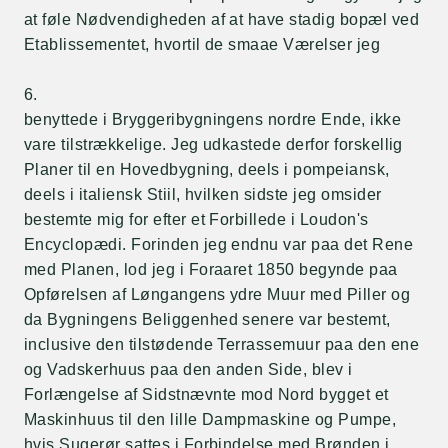
at føle Nødvendigheden af at have stadig bopæl ved
Etablissementet, hvortil de smaae Værelser jeg
6.
benyttede i Bryggeribygningens nordre Ende, ikke
vare tilstrækkelige. Jeg udkastede derfor forskellig
Planer til en Hovedbygning, deels i pompeiansk,
deels i italiensk Stiil, hvilken sidste jeg omsider
bestemte mig for efter et Forbillede i Loudon's
Encyclopædi. Forinden jeg endnu var paa det Rene
med Planen, lod jeg i Foraaret 1850 begynde paa
Opførelsen af Løngangens ydre Muur med Piller og
da Bygningens Beliggenhed senere var bestemt,
inclusive den tilstødende Terrassemuur paa den ene
og Vadskerhuus paa den anden Side, blev i
Forlængelse af Sidstnævnte mod Nord bygget et
Maskinhuus til den lille Dampmaskine og Pumpe,
hvis Sugerør sattes i Forbindelse med Brønden i