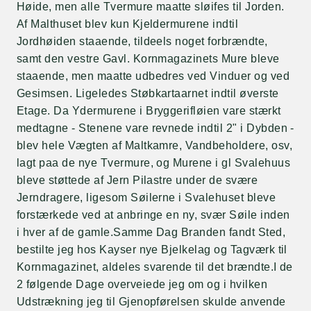
Høide, men alle Tvermure maatte sløifes til Jorden.
Af Malthuset blev kun Kjeldermurene indtil
Jordhøiden staaende, tildeels noget forbrændte,
samt den vestre Gavl. Kornmagazinets Mure bleve
staaende, men maatte udbedres ved Vinduer og ved
Gesimsen. Ligeledes Støbkartaarnet indtil øverste
Etage. Da Ydermurene i Bryggerifløien vare stærkt
medtagne - Stenene vare revnede indtil 2" i Dybden -
blev hele Vægten af Maltkamre, Vandbeholdere, osv,
lagt paa de nye Tvermure, og Murene i gl Svalehuus
bleve støttede af Jern Pilastre under de svære
Jerndragere, ligesom Søilerne i Svalehuset bleve
forstærkede ved at anbringe en ny, svær Søile inden
i hver af de gamle.Samme Dag Branden fandt Sted,
bestilte jeg hos Kayser nye Bjelkelag og Tagværk til
Kornmagazinet, aldeles svarende til det brændte.I de
2 følgende Dage overveiede jeg om og i hvilken
Udstrækning jeg til Gjenopførelsen skulde anvende