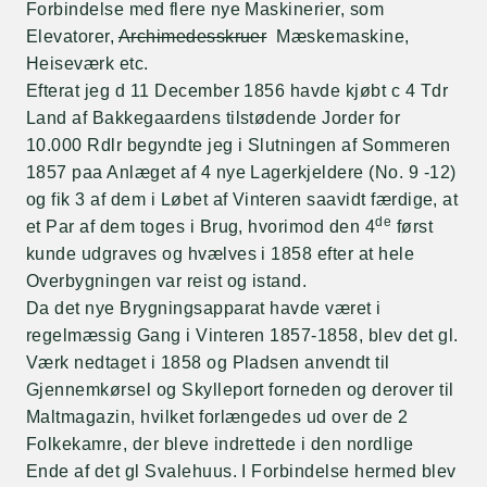
Forbindelse med flere nye Maskinerier, som
Elevatorer,
Archimedesskruer
Mæskemaskine,
Heiseværk etc.
Efterat jeg d 11 December 1856 havde kjøbt c 4 Tdr
Land af Bakkegaardens tilstødende Jorder for
10.000 Rdlr begyndte jeg i Slutningen af Sommeren
1857 paa Anlæget af 4 nye Lagerkjeldere (No. 9 -12)
og fik 3 af dem i Løbet af Vinteren saavidt færdige, at
de
et Par af dem toges i Brug, hvorimod den 4
først
kunde udgraves og hvælves i 1858 efter at hele
Overbygningen var reist og istand.
Da det nye Brygningsapparat havde været i
regelmæssig Gang i Vinteren 1857-1858, blev det gl.
Værk nedtaget i 1858 og Pladsen anvendt til
Gjennemkørsel og Skylleport forneden og derover til
Maltmagazin, hvilket forlængedes ud over de 2
Folkekamre, der bleve indrettede i den nordlige
Ende af det gl Svalehuus. I Forbindelse hermed blev