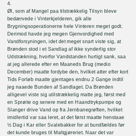
4.
Øl, som af Mangel paa tilstrækkelig Tilsyn bleve
bedærvede i Vinterkjelderen, gik alle
Brygningsoperationerne hele Vinteren meget godt.
Derimod havde jeg megen Gjenvordighed med
Vandforsyningen, idet det meget snart viste sig, at
Brønden stod i et Sandlag af ikke synderlig stor
Udstrækning, hvorfor Vandstanden hurtigt sank, saa
at jeg allerede efter en Maaneds Brug (medio
December) maatte fordybe den, hvilket atter efter kort
Tids Forløb maatte gjentages endnu 2 Gange indtil
jeg naaede Bunden af Sandlaget. Da Brønden
alligevel viste sig utilstrækkelig matte jeg, først med
en Sprøite og senere med en Haandtrykpumpe og
Slanger drive Vand op fra Jernbanegrøften, hvilket
imidlertid var saa leret, at det først maatte henstaae
½ Dag i Kar eller Svalebakker for at bundfældes før
det kunde bruges til Maltgjøreriet. Naar det var