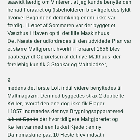
saavidt færdig om Vinteren, at jeg kunde benytte den
henad Foraaret og (Isbeholderen blev ligeledes fyldt
hvorvel Bygningen deromkring endnu ikke var
færdig. I Løbet af Sommeren var der bygget et
Væxthus i Haven op til det lille Maskinhuus.
Det Næste der udfordredes til den udvidede Plan var
et større Maltgjøreri, hvortil i Foraaret 1856 blev
paabegyndt Opførelsen af det nye Malthuus, der
foreløbig kun fik 3 Støbkar og Maltpladser,
9.
medens det første Loft indtil videre benyttedes til
Maltmagazin. Derimod byggedes strax 2 dobbelte
Køller, hvoraf den ene dog ikke fik Flager.
I 1857 indrettedes det nye Brygningsapparat
med
lukket Spalte
dér hvor tidligere Maltgjøreriet og
Køllen var med een lukket Kjedel; en ny
Dampmaskine paa 10 Heste blev indsat i