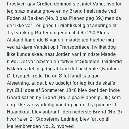
Frostveir gav Grøften derimod slet intet Vand, hvorfor
jeg strax maatte grave en ny Brønd heelt nede ved
Foden af Bakken (No. 3 paa Planen pag 39.) men da
der ikke var Leilighed til øieblikkelig at anbringe et
Trykværk og Rørledninger op til det i 250 Alens
Afstand liggende Bryggeri, maatte jeg hjælpe mig
ved at kjøre Vandet op i Transportfade, hvilket dog
ikke kunde skee, naar Jorden var i mindste Maade
blød. Det var næsten en fortvivlet Situation! Imidlertid
lykkedes det mig dog at faae det bestemte Qvantum
Øl brygget i rette Tid og Øllet fandt saa god
Afsætning, at det blev udsolgt før jeg kunde skaffe
nyt Øl.I løbet af Sommeren 1848 blev der i den indre
Gaard sat en ny Brønd (No. 2 paa Planen p. 39) som
dog ikke var synderlig vandrig og en Trykpumpe til
Haandkraft blev anbragt i den nederste Brønd (No. 3)
hvorfra en 2" Støbejerns Ledning blev ført op til
Mellembrønden No. 2, hvorved