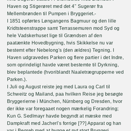
Haven og Stigerøret med det 4" Sugerør fra
Mellembrønden til Pumpen i Bryggeriet.-
I 1851 opførtes Løngangens Bagmuur og den lille
Kridtsteenstrappe samt Terrassemuren mod Syd og
hele Vadskerhuset lige til Grændsen af den
paatænkte Hovedbygning, hvis Skikkelse nu var
bestemt efter Nebelong's (den ældres) Tegning. I
Haven udgravedes Parken og flere partier i det Indre,
som oprindeligt havde været bestemte til Dyrkning,
blev beplantede (hvoriblandt Naaletrægrupperne ved
Parken.).
I Juli og August reiste jeg med Laura og Carl til
Schweitz og Mailand, paa hvilken Reise jeg besøgte
Bryggerierne i München, Nürnberg og Dresden, hvor
der ikke var foregaaet nogen mærkelig Forandring;
Kun G. Sedlmayr havde begyndt at mæske med
Dampkraft med Jacherl's forrige [??] Apparat og han
var i Begreb med at bygge et nyt stort Bryggeri