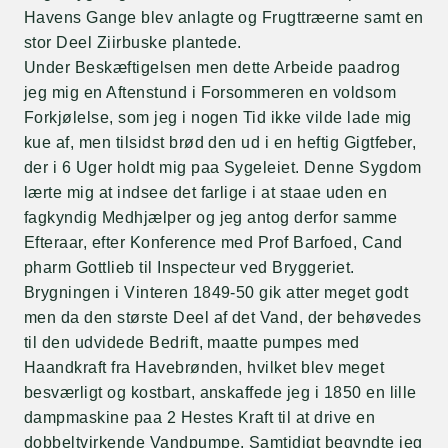
Havens Gange blev anlagte og Frugttræerne samt en
stor Deel Ziirbuske plantede.
Under Beskæftigelsen men dette Arbeide paadrog
jeg mig en Aftenstund i Forsommeren en voldsom
Forkjølelse, som jeg i nogen Tid ikke vilde lade mig
kue af, men tilsidst brød den ud i en heftig Gigtfeber,
der i 6 Uger holdt mig paa Sygeleiet. Denne Sygdom
lærte mig at indsee det farlige i at staae uden en
fagkyndig Medhjælper og jeg antog derfor samme
Efteraar, efter Konference med Prof Barfoed, Cand
pharm Gottlieb til Inspecteur ved Bryggeriet.
Brygningen i Vinteren 1849-50 gik atter meget godt
men da den største Deel af det Vand, der behøvedes
til den udvidede Bedrift, maatte pumpes med
Haandkraft fra Havebrønden, hvilket blev meget
besværligt og kostbart, anskaffede jeg i 1850 en lille
dampmaskine paa 2 Hestes Kraft til at drive en
dobbeltvirkende Vandpumpe. Samtidigt begyndte jeg