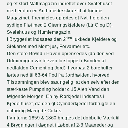
og et stort Maltmagazin indrettet over Svalehuset
med endnu en Archimedesskrue til at tømme
Magazinet. Fremdeles opførtes et Nyt. hele den
sydlige Fløi med 2 Gjæringskjeldere (Ltr C og D),
Svalehuus og Humlemagazin.
den
I Bryggeriet indsattes den 2
lukkede Kjeldere og
Siekarret med Mont-jus, Forvarmer etc.
Den store Brønd i Haven oprensedes (da den ved
Udmuringen var bleven forstoppet i Bunden af
nedfalden Cement og Jord), hvorpaa 2 borehuller
førtes ned til 63-64 Fod fra Jordhøiden, hvorved
Tilstrømningen blev saa rigelig, at den selv efter den
stærkeste Pumpning holder c 15 Alen Vand den
følgende Morgen. En ny Rørkjedel indsattes i
Kjedelhuset, da den gl Cylinderkjedel forbrugte en
utilbørlig Mængde Cokes.
I Vinterne 1859 & 1860 brugtes det dobbelte Værk til
4 Brygninger i døgnet i Løbet af 2-3 Maaneder og