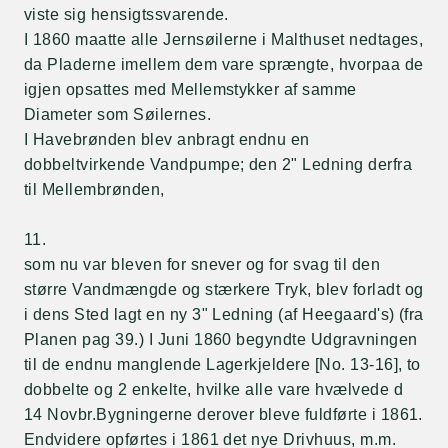
viste sig hensigtssvarende.
I 1860 maatte alle Jernsøilerne i Malthuset nedtages,
da Pladerne imellem dem vare sprængte, hvorpaa de
igjen opsattes med Mellemstykker af samme
Diameter som Søilernes.
I Havebrønden blev anbragt endnu en
dobbeltvirkende Vandpumpe; den 2" Ledning derfra
til Mellembrønden,
11.
som nu var bleven for snever og for svag til den
større Vandmængde og stærkere Tryk, blev forladt og
i dens Sted lagt en ny 3" Ledning (af Heegaard's) (fra
Planen pag 39.) I Juni 1860 begyndte Udgravningen
til de endnu manglende Lagerkjeldere [No. 13-16], to
dobbelte og 2 enkelte, hvilke alle vare hvælvede d
14 Novbr.Bygningerne derover bleve fuldførte i 1861.
Endvidere opførtes i 1861 det nye Drivhuus, m.m.