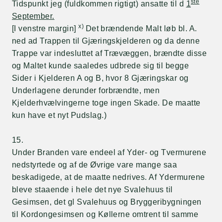
ste
Tidspunkt jeg (fuldkommen rigtigt) ansatte til d
1
September.
x)
[I venstre margin]
Det brændende Malt løb bl. A.
ned ad Trappen til Gjæringskjelderen og da denne
Trappe var indesluttet af Trævæggen, brændte disse
og Maltet kunde saaledes udbrede sig til begge
Sider i Kjelderen A og B, hvor 8 Gjæringskar og
Underlagene derunder forbrændte, men
Kjelderhvælvingerne toge ingen Skade. De maatte
kun have et nyt Pudslag.)
15.
Under Branden vare endeel af Yder- og Tvermurene
nedstyrtede og af de Øvrige vare mange saa
beskadigede, at de maatte nedrives. Af Ydermurene
bleve staaende i hele det nye Svalehuus til
Gesimsen, det gl Svalehuus og Bryggeribygningen
til Kordongesimsen og Køllerne omtrent til samme