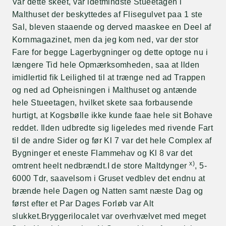
Var dette skeet, var idetmindste Stueetagen i
Malthuset der beskyttedes af Flisegulvet paa 1 ste
Sal, bleven staaende og derved maaskee en Deel af
Kornmagazinet, men da jeg kom ned, var der stor
Fare for begge Lagerbygninger og dette optoge nu i
længere Tid hele Opmærksomheden, saa at Ilden
imidlertid fik Leilighed til at trænge ned ad Trappen
og ned ad Opheisningen i Malthuset og antænde
hele Stueetagen, hvilket skete saa forbausende
hurtigt, at Kogsbølle ikke kunde faae hele sit Bohave
reddet. Ilden udbredte sig ligeledes med rivende Fart
til de andre Sider og før Kl 7 var det hele Complex af
Bygninger et eneste Flammehav og Kl 8 var det
x)
omtrent heelt nedbrændt.I de store Maltdynger
, 5-
6000 Tdr, saavelsom i Gruset vedblev det endnu at
brænde hele Dagen og Natten samt næste Dag og
først efter et Par Dages Forløb var Alt
slukket.Bryggerilocalet var overhvælvet med meget