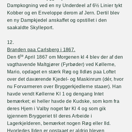
Dampkogning ved en ny Underdeel af 6½ Linier tykt
Kobber og en Enveloppe derom af Jern. Dertil blev
en ny Dampkjedel anskaffet og opstillet i den
saakaldte Skylleport.
12.
Branden paa Carlsberg i 1867.
te
Den 6
April 1867 om Morgenen kl 4 blev der af den
vagthavende Maltgjører (Fyrbøder) ved Køllerne,
Mario, opdaget en stærk Røg og Ildløs paa Loftet
over det daværende Kjedel- og Maskinrum (dér, hvor
nu Forvarmeren over Bryggerkjedlerne staaer). Han
havde vendt Køllerne Kl 1 og dengang Intet
bemærket; ei heller havde de Kudske, som kom fra
deres Hjem i Valby noget før Kl 4 og som gik
igjennem Bryggeriet til deres Arbeide i
Lagerkjelderen, bemærket nogen Røg eller Ild.
Hvorledes Ilden er opstaaet er aldrig bleven