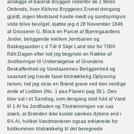
anlægge et baiersk Bryggeri indenfor de 2 Miles
Omkreds, hvor Kbhvns Bryggeres Eneret dengang
gjaldt, ingen Modstand havde mødt og sandsynligvis
vilde blive bevilget, kjøbte jeg d 28 November 1846
af Grosserer G. Block en Parcel af Bjerregaardens
Jorder, beliggende mellem Jernbanen og
Bakkegaarden c 4 Tdr 6 Skpr Land stor for 7000
Rdlr.Dagen efter lod jeg begynde en Række af
Jordboringer til Undersøgelse af Grundens
Beskaffenhed og Vandaarernes Beliggenhed og
saasnart jeg havde faaet tilstrækkelig Oplysning
herom, lod jeg strax en Brønd grave ved den vestlige
ende af Lodden (No. 1 paa Planen pag 39.). Den
blev sat i et Sandlag, som dengang stod fuld af Vand
til 1 Al fra Jordfladen og Tilstrømningen var saa
stærk, at Brønden ikke kunde sænkes dybere end i
6½ Al, hvilket Vandmesteren ogsaa erklærede for
fuldkommen tilstrækkelig til det beregnede