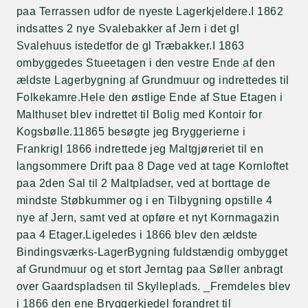
paa Terrassen udfor de nyeste Lagerkjeldere.I 1862
indsattes 2 nye Svalebakker af Jern i det gl
Svalehuus istedetfor de gl Træbakker.I 1863
ombyggedes Stueetagen i den vestre Ende af den
ældste Lagerbygning af Grundmuur og indrettedes til
Folkekamre.Hele den østlige Ende af Stue Etagen i
Malthuset blev indrettet til Bolig med Kontoir for
Kogsbølle.11865 besøgte jeg Bryggerierne i
FrankrigI 1866 indrettede jeg Maltgjøreriet til en
langsommere Drift paa 8 Dage ved at tage Kornloftet
paa 2den Sal til 2 Maltpladser, ved at borttage de
mindste Støbkummer og i en Tilbygning opstille 4
nye af Jern, samt ved at opføre et nyt Kornmagazin
paa 4 Etager.Ligeledes i 1866 blev den ældste
Bindingsværks-LagerBygning fuldstændig ombygget
af Grundmuur og et stort Jerntag paa Søller anbragt
over Gaardspladsen til Skylleplads. _Fremdeles blev
i 1866 den ene Bryggerkjedel forandret til