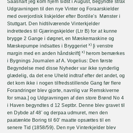
Saasnart jeg kom hjem sidst i August, begyndte strax
Udgravningen til den nye Vinter og Foraarskielder
med overjordisk Iiskjelder efter Bordile's Mønster i
Stuttgart. Den hidtilværende Vinterkjelder
indrettedes til Gjæringskjelder (Ltr B) for at kunne
brygge 2 Gange i døgnet, en Mæskemaskine og
x)
Mæskepumpe indsattes i Bryggeriet
[i venstre
x)
margin med en anden håndskrift]
herom bemærkes
i Bygnings Journalen af A. Vogelius: Den første
Begyndelse med disse Nyheder var ikke synderlig
glædelig, da det ene Uheld indtraf efter det andet, og
det kom ikke i nogen tilfredsstillende Gang før flere
Forandringer blev gjorte, navnlig var Remskiverne
for smaa.] og Udgravningen af den store Brønd No 4
i Haven begyndtes d 12 Septbr. Denne blev gravet til
en Dybde af 48' og derpaa udmuret, men den
paatænkte Boring til 60' maatte opsættes til en
senere Tid (1858/59). Den nye Vinterkjelder blev