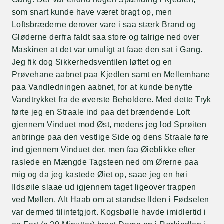
som snart kunde have været bragt op, men
Loftsbræderne derover vare i saa stærk Brand og
Gløderne derfra faldt saa store og talrige ned over
Maskinen at det var umuligt at faae den sat i Gang.
Jeg fik dog Sikkerhedsventilen løftet og en
Prøvehane aabnet paa Kjedlen samt en Mellemhane
paa Vandledningen aabnet, for at kunde benytte
Vandtrykket fra de øverste Beholdere. Med dette Tryk
førte jeg en Straale ind paa det brændende Loft
gjennem Vinduet mod Øst, medens jeg lod Sprøiten
anbringe paa den vestlige Side og dens Straale føre
ind gjennem Vinduet der, men faa Øieblikke efter
raslede en Mængde Tagsteen ned om Ørerne paa
mig og da jeg kastede Øiet op, saae jeg en høi
Ildsøile slaae ud igjennem taget ligeover trappen
ved Møllen. Alt Haab om at standse Ilden i Fødselen
var dermed tilintetgjort. Kogsbølle havde imidlertid i