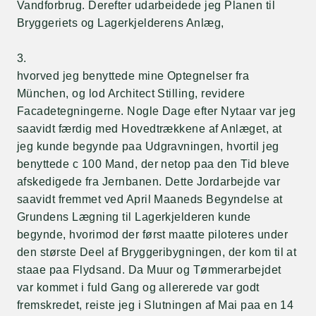
Vandforbrug. Derefter udarbeidede jeg Planen til
Bryggeriets og Lagerkjelderens Anlæg,
3.
hvorved jeg benyttede mine Optegnelser fra
München, og lod Architect Stilling, revidere
Facadetegningerne. Nogle Dage efter Nytaar var jeg
saavidt færdig med Hovedtrækkene af Anlæget, at
jeg kunde begynde paa Udgravningen, hvortil jeg
benyttede c 100 Mand, der netop paa den Tid bleve
afskedigede fra Jernbanen. Dette Jordarbejde var
saavidt fremmet ved April Maaneds Begyndelse at
Grundens Lægning til Lagerkjelderen kunde
begynde, hvorimod der først maatte piloteres under
den største Deel af Bryggeribygningen, der kom til at
staae paa Flydsand. Da Muur og Tømmerarbejdet
var kommet i fuld Gang og allererede var godt
fremskredet, reiste jeg i Slutningen af Mai paa en 14