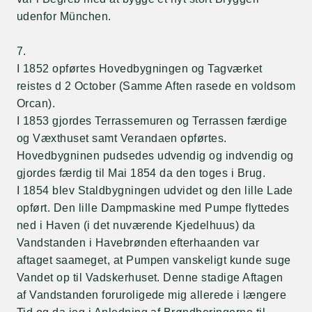
udenfor München.
7.
I 1852 opførtes Hovedbygningen og Tagværket
reistes d 2 October (Samme Aften rasede en voldsom
Orcan).
I 1853 gjordes Terrassemuren og Terrassen færdige
og Væxthuset samt Verandaen opførtes.
Hovedbygninen pudsedes udvendig og indvendig og
gjordes færdig til Mai 1854 da den toges i Brug.
I 1854 blev Staldbygningen udvidet og den lille Lade
opført. Den lille Dampmaskine med Pumpe flyttedes
ned i Haven (i det nuværende Kjedelhuus) da
Vandstanden i Havebrønden efterhaanden var
aftaget saameget, at Pumpen vanskeligt kunde suge
Vandet op til Vadskerhuset. Denne stadige Aftagen
af Vandstanden foruroligede mig allerede i længere