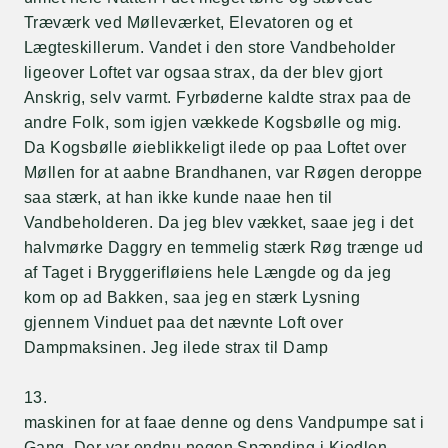
Træværk ved Mølleværket, Elevatoren og et
Lægteskillerum. Vandet i den store Vandbeholder
ligeover Loftet var ogsaa strax, da der blev gjort
Anskrig, selv varmt. Fyrbøderne kaldte strax paa de
andre Folk, som igjen vækkede Kogsbølle og mig.
Da Kogsbølle øieblikkeligt ilede op paa Loftet over
Møllen for at aabne Brandhanen, var Røgen deroppe
saa stærk, at han ikke kunde naae hen til
Vandbeholderen. Da jeg blev vækket, saae jeg i det
halvmørke Daggry en temmelig stærk Røg trænge ud
af Taget i Bryggerifløiens hele Længde og da jeg
kom op ad Bakken, saa jeg en stærk Lysning
gjennem Vinduet paa det nævnte Loft over
Dampmaksinen. Jeg ilede strax til Damp
13.
maskinen for at faae denne og dens Vandpumpe sat i
Gang. Der var endnu nogen Spænding i Kjedlen,