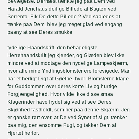
Bevægelse. Dernæst tænkte jeg paa Dem ved
Harald Jerichaus deilige Billede af Bugten ved
Sorrento. Fik De dette Billede ? Ved saaledes at
tænke paa Dem, blev jeg meget glad ved engang
paany at see Deres smukke
tydelige Haandskrift, den behageligste
Herrehaandskrift jeg kjender, og Glæden blev ikke
mindre ved at modtage den nydelige Lampeskjærm,
hvor alle mine Yndlingsblomster ere forevigede. Man
har et herligt Digt af Gøethe, hvori Blomsterne klage
for Guddommen over deres korte Liv og hurtige
Forgjængelighed. Hvor vilde ikke disse smaa
Klagerinder have frydet sig ved at see Deres
Skjønhed fastholdt, som her paa denne Skjærm. Jeg
er ganske rørt over, at De ved Synet af sligt, tænker
paa mig, den ensomme Fugl, og takker Dem af
Hjertet herfor.