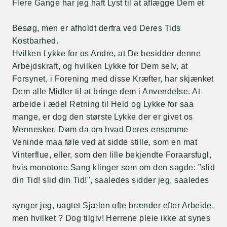
Flere Gange har jeg haft Lyst til at aflægge Dem et
Besøg, men er afholdt derfra ved Deres Tids
Kostbarhed.
Hvilken Lykke for os Andre, at De besidder denne
Arbejdskraft, og hvilken Lykke for Dem selv, at
Forsynet, i Forening med disse Kræfter, har skjænket
Dem alle Midler til at bringe dem i Anvendelse. At
arbeide i ædel Retning til Held og Lykke for saa
mange, er dog den største Lykke der er givet os
Mennesker. Døm da om hvad Deres ensomme
Veninde maa føle ved at sidde stille, som en mat
Vinterflue, eller, som den lille bekjendte Foraarsfugl,
hvis monotone Sang klinger som om den sagde: "slid
din Tid! slid din Tid!", saaledes sidder jeg, saaledes
synger jeg, uagtet Sjælen ofte brænder efter Arbeide,
men hvilket ? Dog tilgiv! Herrene pleie ikke at synes