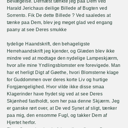
Bevægelse. Dernæst tænkte jeg paa Dem ved
Harald Jerichaus deilige Billede af Bugten ved
Sorrento. Fik De dette Billede ? Ved saaledes at
tænke paa Dem, blev jeg meget glad ved engang
paany at see Deres smukke
tydelige Haandskrift, den behageligste
Herrehaandskrift jeg kjender, og Glæden blev ikke
mindre ved at modtage den nydelige Lampeskjærm,
hvor alle mine Yndlingsblomster ere forevigede. Man
har et herligt Digt af Gøethe, hvori Blomsterne klage
for Guddommen over deres korte Liv og hurtige
Forgjængelighed. Hvor vilde ikke disse smaa
Klagerinder have frydet sig ved at see Deres
Skjønhed fastholdt, som her paa denne Skjærm. Jeg
er ganske rørt over, at De ved Synet af sligt, tænker
paa mig, den ensomme Fugl, og takker Dem af
Hjertet herfor.