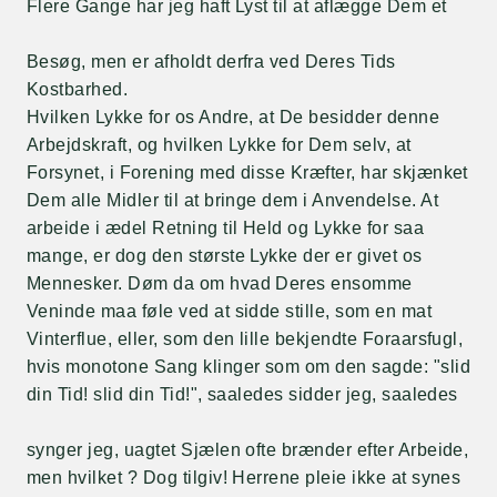
Flere Gange har jeg haft Lyst til at aflægge Dem et
Besøg, men er afholdt derfra ved Deres Tids
Kostbarhed.
Hvilken Lykke for os Andre, at De besidder denne
Arbejdskraft, og hvilken Lykke for Dem selv, at
Forsynet, i Forening med disse Kræfter, har skjænket
Dem alle Midler til at bringe dem i Anvendelse. At
arbeide i ædel Retning til Held og Lykke for saa
mange, er dog den største Lykke der er givet os
Mennesker. Døm da om hvad Deres ensomme
Veninde maa føle ved at sidde stille, som en mat
Vinterflue, eller, som den lille bekjendte Foraarsfugl,
hvis monotone Sang klinger som om den sagde: "slid
din Tid! slid din Tid!", saaledes sidder jeg, saaledes
synger jeg, uagtet Sjælen ofte brænder efter Arbeide,
men hvilket ? Dog tilgiv! Herrene pleie ikke at synes