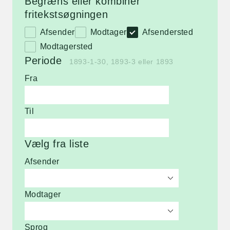
Begræns eller kombiner
fritekstsøgningen
Afsender
Modtager
Afsendersted
Modtagersted
Periode
1893-1-30, 1893-3 eller 1893
Fra
Til
Vælg fra liste
Afsender
Modtager
Sprog