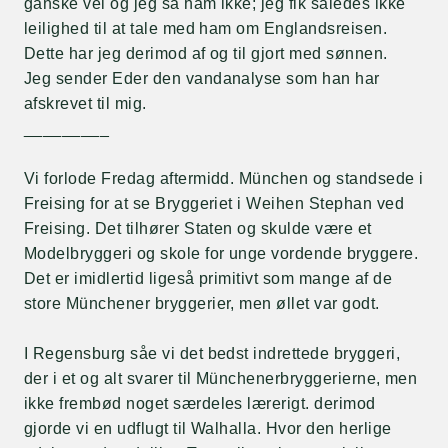
ganske vel og jeg så ham ikke; jeg fik således ikke
leilighed til at tale med ham om Englandsreisen.
Dette har jeg derimod af og til gjort med sønnen.
Jeg sender Eder den vandanalyse som han har
afskrevet til mig.
_________
Vi forlode Fredag aftermidd. München og standsede i
Freising for at se Bryggeriet i Weihen Stephan ved
Freising. Det tilhører Staten og skulde være et
Modelbryggeri og skole for unge vordende bryggere.
Det er imidlertid ligeså primitivt som mange af de
store Münchener bryggerier, men øllet var godt.
I Regensburg såe vi det bedst indrettede bryggeri,
der i et og alt svarer til Münchenerbryggerierne, men
ikke frembød noget særdeles lærerigt. derimod
gjorde vi en udflugt til Walhalla. Hvor den herlige