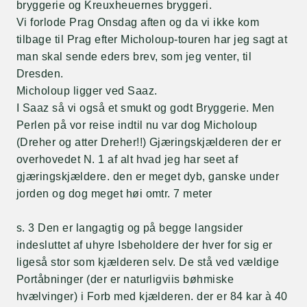
bryggerie og Kreuxheuernes bryggeri.
Vi forlode Prag Onsdag aften og da vi ikke kom
tilbage til Prag efter Micholoup-touren har jeg sagt at
man skal sende eders brev, som jeg venter, til
Dresden.
Micholoup ligger ved Saaz.
I Saaz så vi også et smukt og godt Bryggerie. Men
Perlen på vor reise indtil nu var dog Micholoup
(Dreher og atter Dreher!!) Gjæringskjælderen der er
overhovedet N. 1 af alt hvad jeg har seet af
gjæringskjældere. den er meget dyb, ganske under
jorden og dog meget høi omtr. 7 meter
s. 3 Den er langagtig og på begge langsider
indesluttet af uhyre Isbeholdere der hver for sig er
ligeså stor som kjælderen selv. De stå ved vældige
Portåbninger (der er naturligviis bøhmiske
hvælvinger) i Forb med kjælderen. der er 84 kar à 40