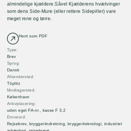
almindelige kjældere.Såvel Kjælderens hvælvinger
som dens Side-Mure (eller rettere Sidepiller) vare
meget rene og tørre.
Hent som PDF
Type
Brev
Sprog
Dansk
Afsendersted
Töplitz
Modtagersted
København
Arkivplacering
uden eget FA-nr., kasse F 3,2
Emneord
Rejsebrev, bryggeriindretning, bryggeriteknologi, industriel
arkæologi, rejsebreve