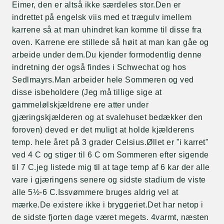
Eimer, den er altså ikke særdeles stor.Den er
indrettet på engelsk viis med et trægulv imellem
karrene så at man uhindret kan komme til disse fra
oven. Karrene ere stillede så høit at man kan gåe og
arbeide under dem.Du kjender formodentlig denne
indretning der også findes i Schwechat og hos
Sedlmayrs.Man arbeider hele Sommeren og ved
disse isbeholdere (Jeg må tillige sige at
gammelølskjældrene ere atter under
gjæringskjælderen og at svalehuset bedækker den
foroven) deved er det muligt at holde kjælderens
temp. hele året på 3 grader Celsius.Øllet er "i karret"
ved 4 C og stiger til 6 C om Sommeren efter sigende
til 7 C.jeg listede mig til at tage temp af 6 kar der alle
vare i gjæringens senere og sidste stadium de viste
alle 5½-6 C.Issvømmere bruges aldrig vel at
mærke.De existere ikke i bryggeriet.Det har netop i
de sidste fjorten dage været megets. 4varmt, næsten