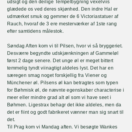
udsigt og den deilige Tempelbygning vexelviis
glædede os ved deres skjønhed. Den indre Hal er
udmærket smuk og gemmer de 6 Victoriastatuer af
Rauch, hvoraf de 3 ere mesterværker af 1ste rang
efter samtidens målestok.
Søndag Aften kom vi til Pilsen, hvor vi så bryggeriet.
Desværre begyndte udskjænkningen af Gammeløl
først 2 dage senere. Det unge øl er meget bittert
temmelig tyndt viinagtigt aldeles lyst. Det har en
særegen smag noget forskjellig fra Viener og
Münchener øl. Pilsens øl kan betragtes som typen
for Bøhmisk øl, de nævnte egenskaber characterise i
meer eller mindre grad alt øl som vi have seet i
Bøhmen. Ligestrax behagr det ikke aldeles, men da
det er fiint og godt fabrikeret vænner man sig snart til
det.
Til Prag kom vi Mandag aften. Vi besøgte Wankes