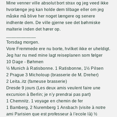
Mine venner ville absolut bort strax og jeg veed ikke
hvorlænge jeg kan holde dem tilbage eller om jeg
måske må blive her noget længere og senere
indhente dem. De ville gjerne see det bøhmiske
malterie inden det hører op.
____________
Torsdag morgen.
Vore Fremmede ere nu borte, hvilket ikke er uheldigt.
Jeg har nu med mine lagt reiseplanen som følger
10 Dage - Bøhmen
½ Munich à Ratisbonne. 1 Ratisbonne, 1½ Pilsen
2 Prague 3 Micholoup (brasserie de M. Dreher)
2 Leita..itz (fameuse brasserie)
Dresde 9 jours (Les deux amis veulent faire une
excursion à Berlin; je n'y prendrai pas part)
1 Chemnitz. 1 voyage en chemin de fer
1 Bamberg, 2 Nuremberg 1 Ansbach (visite à notre
ami Parisien que est professeur à l'ecole là) ½