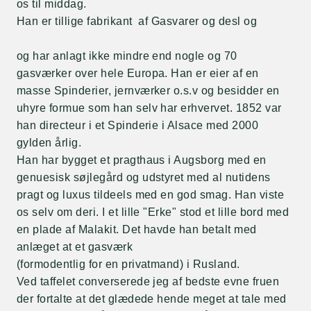
os til middag.
Han er tillige fabrikant af Gasvarer og desl og
og har anlagt ikke mindre end nogle og 70
gasværker over hele Europa. Han er eier af en
masse Spinderier, jernværker o.s.v og besidder en
uhyre formue som han selv har erhvervet. 1852 var
han directeur i et Spinderie i Alsace med 2000
gylden årlig.
Han har bygget et pragthaus i Augsborg med en
genuesisk søjlegård og udstyret med al nutidens
pragt og luxus tildeels med en god smag. Han viste
os selv om deri. I et lille "Erke" stod et lille bord med
en plade af Malakit. Det havde han betalt med
anlæget at et gasværk
(formodentlig for en privatmand) i Rusland.
Ved taffelet converserede jeg af bedste evne fruen
der fortalte at det glædede hende meget at tale med