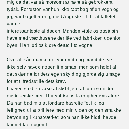
mig da det var så morsomt at høre så gebrokkent
tydsk. Forresten var hun ikke tabt bag af en vogn og
jeg var bagefter enig med Auguste Ehrh. at taffelet
var det
interessanteste af dagen. Manden viste os også sin
have med væxthusene der låe ved fabrikken udenfor
byen. Han lod os kjøre derud i to vogne.
Overalt såe man at det var en driftig mand der vel
ikke selv havde nogen fiin smag, men som holdt af
det skjønne for dets egen skyld og gjorde sig umage
for at tilfredsstille dets krav.
I haven stod en vase af støbt jern af form som den
medicæiske med Thorvaldsens kjærlighedens aldre.
Da han bad mig at forklare basrelieffet fik jeg
leilighed til at brilliere med min viden og den smukke
betydning i kunstværket, som han ikke hidtil havde
kunnet fåe nogen til