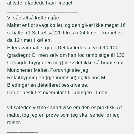
at tyde, glædede ham meget.
_________________________
Vi såe altså køllen gåe.
Maltet er lidt svagt køllet, og den giver ikke meget 16
schäffel (1 Schæff.= 220 litres) i 24 timer - kornet er
da 12 timer i køllen.
Ellers var maltet godt. Det kølledes af ved 90-100
(gradtegn) C men selv om han lod temp stige til 130
C (sagde bryggeren mig) blev det ikke så brunt som
Münchener Maltet. Forøvrigt såe jeg
Retailbygningen (gjennemsnit) og fik hos M.
Biedinger en détailleret beskrivelse.
Der er bestilt et exemplar til Tübingen. Tiden
vil således vistnok snart vise em den er praktisk. At
maltet tog jeg en prøve som jeg skal sende før jeg
reiser.
___________