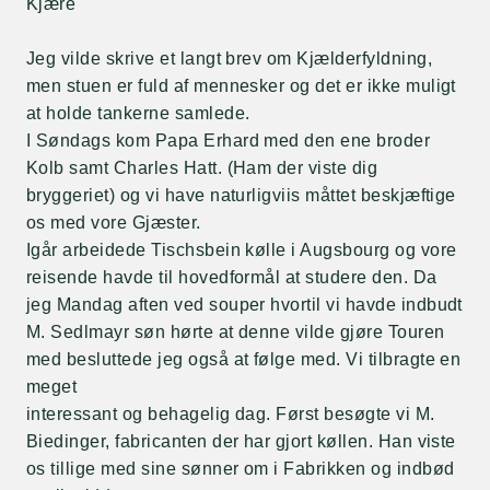
Kjære
Jeg vilde skrive et langt brev om Kjælderfyldning,
men stuen er fuld af mennesker og det er ikke muligt
at holde tankerne samlede.
I Søndags kom Papa Erhard med den ene broder
Kolb samt Charles Hatt. (Ham der viste dig
bryggeriet) og vi have naturligviis måttet beskjæftige
os med vore Gjæster.
Igår arbeidede Tischsbein kølle i Augsbourg og vore
reisende havde til hovedformål at studere den. Da
jeg Mandag aften ved souper hvortil vi havde indbudt
M. Sedlmayr søn hørte at denne vilde gjøre Touren
med besluttede jeg også at følge med. Vi tilbragte en
meget
interessant og behagelig dag. Først besøgte vi M.
Biedinger, fabricanten der har gjort køllen. Han viste
os tillige med sine sønner om i Fabrikken og indbød