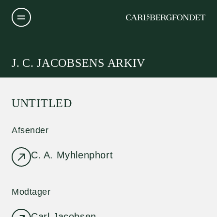
J. C. JACOBSENS ARKIV
UNTITLED
Afsender
C. A. Myhlenphort
Modtager
Carl Jacobsen