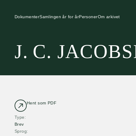
Dokumenter
Samlingen år for år
Personer
Om arkivet
J. C. JACOB
Hent som PDF
Type
Brev
Sprog