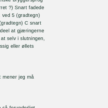
rret ?) Snart fadede
t ved 5 (gradtegn)
(gradtegn) C snart
n deel at gjæringerne
t selv i slutningen,
ig eller øllets
et mener jeg må
 så forunderligt