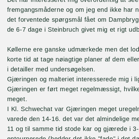
fremgangsmåderne og om jeg end ikke har nå
det forventede spørgsmål fået om Dampbrygg
de 6-7 dage i Steinbruch givet mig et rigt udb
Køllerne ere ganske udmærkede men det lod s
korte tid at tage nøiagtige planer af dem eller
i detailler med undersøgelsen.
Gjæringen og malteriet interesserede mig i li
Gjæringen er ført meget regelmæssigt, hvilk
meget.
I Kl. Schwechat var Gjæringen meget urege
varede den 14-16. det var det almindelige m
11 og til samme tid stode kar og gjærede i 3
entournerede (hedder det ikke "fade" i det 