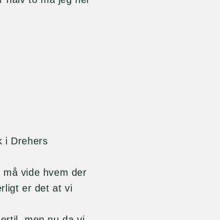
k i Drehers
n må vide hvem der
igt er det at vi
hertil, men nu da vi