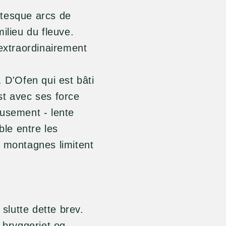
ntesque arcs de
ilieu du fleuve.
 extraordinairement
 D'Ofen qui est bâti
st avec ses force
eusement - lente
ble entre les
s montagnes limitent
 slutte dette brev.
 bryggeriet og