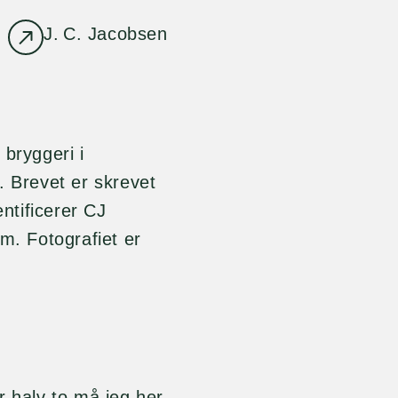
J. C. Jacobsen
 bryggeri i
. Brevet er skrevet
entificerer CJ
m. Fotografiet er
r halv to må jeg her