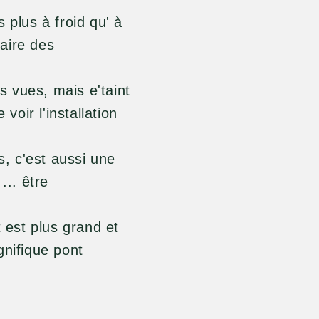
 plus à froid qu' à
aire des
 vues, mais e'taint
voir l'installation
s, c'est aussi une
... être
t est plus grand et
gnifique pont