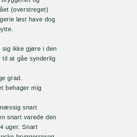
et (overstreget)
erie løst have dog
ytte.
ig ikke gjøre i den
 til at gåe synderlig
ge grad.
et behager mig
lmæssig snart
en snart varede den
-4 uger. Snart
danske bryggersprog