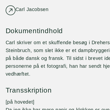
Carl Jacobsen
Dokumentindhold
Carl skriver om et skuffende besøg i Drehers
Steinbruch, som slet ikke er et dampbryggeri
på både dansk og fransk. Til sidst i brevet id
personerne på et fotografi, han har sendt hje
vedhæftet.
Transskription
[på hovedet]
Da jeg ikke har mere papir og klokken er ove