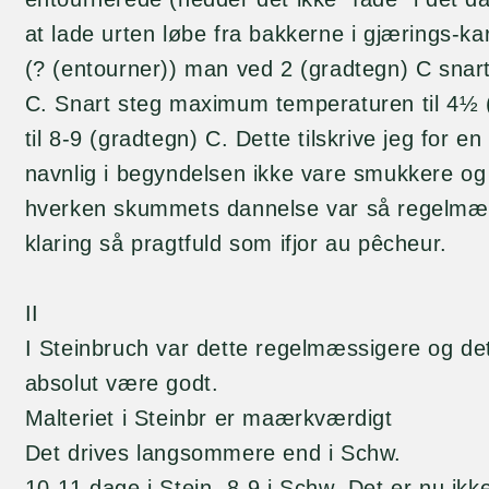
at lade urten løbe fra bakkerne i gjærings-ka
(? (entourner)) man ved 2 (gradtegn) C snar
C. Snart steg maximum temperaturen til 4½ 
til 8-9 (gradtegn) C. Dette tilskrive jeg for e
navnlig i begyndelsen ikke vare smukkere og a
hverken skummets dannelse var så regelmæss
klaring så pragtfuld som ifjor au pêcheur.
II
I Steinbruch var dette regelmæssigere og d
absolut være godt.
Malteriet i Steinbr er maærkværdigt
Det drives langsommere end i Schw.
10-11 dage i Stein. 8-9 i Schw. Det er nu ikke