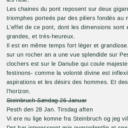
Les chaines du pont reposent sur deux giga
triomphes porteés par des piliers fondés au m
L'effet de ce pont, dont les dimensions sont
grandes, et très-heureux.
Il est en même temps fort léger et grandiose.
sur un rocher an a une vue splendide sur Pe
clochers est sur le Danube qui coule majest
festinons- comme la volonté divine est inflexi
aspirations et les désirs des hommes. Et de
l'horizon.
Steinbruch Søndag 26 Januar
Pesth den 28 Jan. Tirsdag aften
Vi ere nu lige komne fra Steinbruch og jeg vil
Det har interesseret mig overordentlig at see