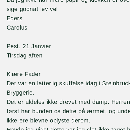
sige godnat lev vel
Eders
Carolus
Pest. 21 Janvier
Tirsdag aften
Kjære Fader
Det var en latterlig skuffelse idag i Steinbruc
Bryggerie.
Det er aldeles ikke drevet med damp. Herre
først har bunden os dette på ærmet, og underl
ikke ere blevne oplyste derom.
Havde jeg vidst dette var jeg slet ikke taget 