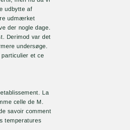
ge udbytte af
være udmærket
live der nogle dage.
st. Derimod var det
nærmere undersøge.
articulier et ce
'etablissement. La
omme celle de M.
 de savoir comment
les temperatures