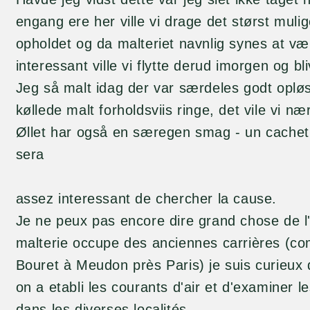
engang ere her ville vi drage det størst muli
opholdet og da malteriet navnlig synes at 
interessant ville vi flytte derud imorgen og b
Jeg så malt idag der var særdeles godt oplø
køllede malt forholdsviis ringe, det vile vi 
Øllet har også en særegen smag - un cachet p
sera
assez interessant de chercher la cause.
Je ne peux pas encore dire grand chose de l
malterie occupe des anciennes carrières (c
Bouret à Meudon près Paris) je suis curieux
on a etabli les courants d'air et d'examiner 
dans les diverses localités.