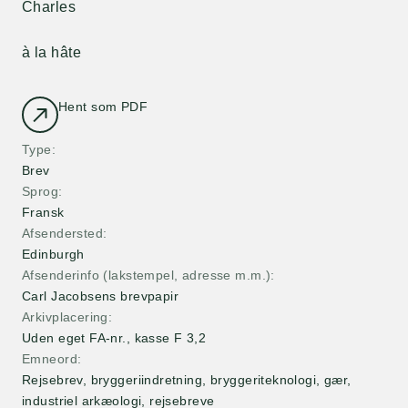
Charles
à la hâte
Hent som PDF
Type
Brev
Sprog
Fransk
Afsendersted
Edinburgh
Afsenderinfo (lakstempel, adresse m.m.)
Carl Jacobsens brevpapir
Arkivplacering
Uden eget FA-nr., kasse F 3,2
Emneord
Rejsebrev, bryggeriindretning, bryggeriteknologi, gær,
industriel arkæologi, rejsebreve