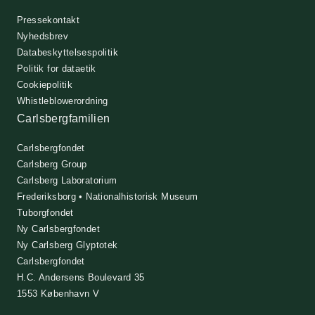
Pressekontakt
Nyhedsbrev
Databeskyttelsespolitik
Politik for dataetik
Cookiepolitik
Whistleblowerordning
Carlsbergfamilien
Carlsbergfondet
Carlsberg Group
Carlsberg Laboratorium
Frederiksborg • Nationalhistorisk Museum
Tuborgfondet
Ny Carlsbergfondet
Ny Carlsberg Glyptotek
Carlsbergfondet
H.C. Andersens Boulevard 35
1553 København V