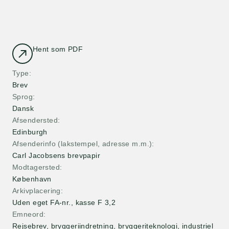
Hent som PDF
Type
Brev
Sprog
Dansk
Afsendersted
Edinburgh
Afsenderinfo (lakstempel, adresse m.m.)
Carl Jacobsens brevpapir
Modtagersted
København
Arkivplacering
Uden eget FA-nr., kasse F 3,2
Emneord
Rejsebrev, bryggeriindretning, bryggeriteknologi, industriel