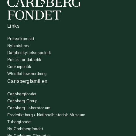
Links
Pressekontakt
Nyhedsbrev
Databeskyttelsespolitik
Politik for dataetik
Cookiepolitik
Whistleblowerordning
Carlsbergfamilien
Carlsbergfondet
Carlsberg Group
Carlsberg Laboratorium
Frederiksborg • Nationalhistorisk Museum
Tuborgfondet
Ny Carlsbergfondet
Ny Carlsberg Glyptotek