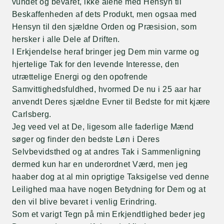
vundet og bevaret, ikke alene med Hensyn til
Beskaffenheden af dets Produkt, men ogsaa med
Hensyn til den sjældne Orden og Præsision, som
hersker i alle Dele af Driften.
I Erkjendelse heraf bringer jeg Dem min varme og
hjertelige Tak for den levende Interesse, den
utrættelige Energi og den opofrende
Samvittighedsfuldhed, hvormed De nu i 25 aar har
anvendt Deres sjældne Evner til Bedste for mit kjære
Carlsberg.
Jeg veed vel at De, ligesom alle faderlige Mænd
søger og finder den bedste Løn i Deres
Selvbevidsthed og at andres Tak i Sammenligning
dermed kun har en underordnet Værd, men jeg
haaber dog at al min oprigtige Taksigelse ved denne
Leilighed maa have nogen Betydning for Dem og at
den vil blive bevaret i venlig Erindring.
Som et varigt Tegn på min Erkjendtlighed beder jeg