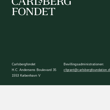
Carlsbergfondet
Bevillingsadministrationen:
H.C. Andersens Boulevard 35
cfgrant@carlsbergfoundation.
1553 København V
+45 33 43 53 63
info@carlsbergfoundation.dk
CVR: 60223513