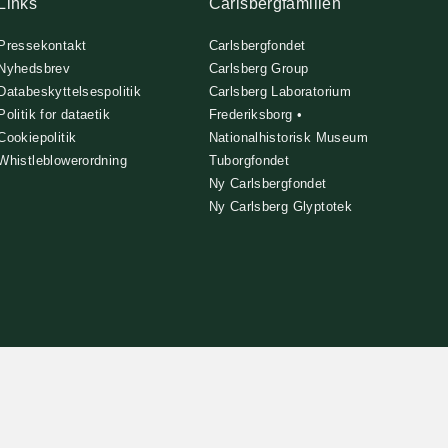
Links
Carlsbergfamilien
Pressekontakt
Carlsbergfondet
Nyhedsbrev
Carlsberg Group
Databeskyttelsespolitik
Carlsberg Laboratorium
Politik for dataetik
Frederiksborg •
Cookiepolitik
Nationalhistorisk Museum
Whistleblowerordning
Tuborgfondet
Ny Carlsbergfondet
Ny Carlsberg Glyptotek