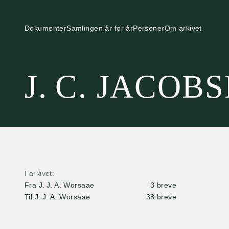
Dokumenter
Samlingen år for år
Personer
Om arkivet
J. C. JACOB
I arkivet
Fra J. J. A. Worsaae
3 breve
Til J. J. A. Worsaae
38 breve