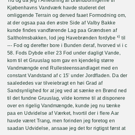
Tid og da jeg i Anledning af Brøndboringerne til
Kjøbenhavns Vandværk havde studeret det
omliggende Terrain og derved faaet Formodning om,
at der ogsaa paa den østre Side af Valby Bakke
kunde findes vandførende Lag paa Grændsen af
x)
Saltholmsbakken, lod jeg Havebrønden fordybe
til
--- Fod og derefter bore i Bunden deraf, hvorved vi i c
58. Fods Dybde eller 23 Fod under dagligt Vande,
kom til et Gruuslag som gav en kjendelig større
Vandmængde end Rullesteenssandlaget med en
constant Vandstand af c 15' under Jordfladen. Da der
saalededes var tilveiebragt en høi Grad af
Sandsynlighed for at jeg ved at sænke en Brønd ned
til det fundne Gruuslag, vilde komme til at disponere
over en rigelig Vandmængde, kunde jeg nu tænke
paa en Udvidelse af Værket, hvortil der i flere Aar
havde været Trang, men forinden jeg foretog en
saadan Udvidelse, ansaae jeg det for rigtigst først at