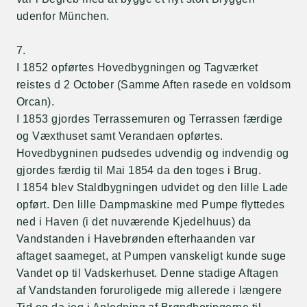
udenfor München.
7.
I 1852 opførtes Hovedbygningen og Tagværket
reistes d 2 October (Samme Aften rasede en voldsom
Orcan).
I 1853 gjordes Terrassemuren og Terrassen færdige
og Væxthuset samt Verandaen opførtes.
Hovedbygninen pudsedes udvendig og indvendig og
gjordes færdig til Mai 1854 da den toges i Brug.
I 1854 blev Staldbygningen udvidet og den lille Lade
opført. Den lille Dampmaskine med Pumpe flyttedes
ned i Haven (i det nuværende Kjedelhuus) da
Vandstanden i Havebrønden efterhaanden var
aftaget saameget, at Pumpen vanskeligt kunde suge
Vandet op til Vadskerhuset. Denne stadige Aftagen
af Vandstanden foruroligede mig allerede i længere