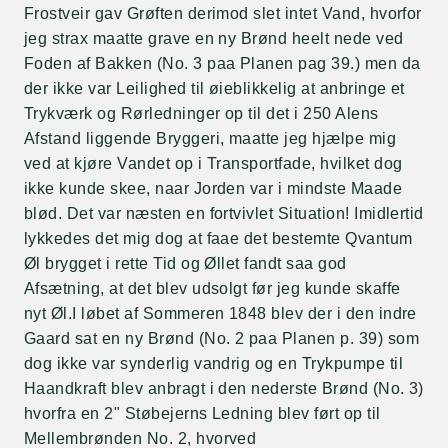
Frostveir gav Grøften derimod slet intet Vand, hvorfor
jeg strax maatte grave en ny Brønd heelt nede ved
Foden af Bakken (No. 3 paa Planen pag 39.) men da
der ikke var Leilighed til øieblikkelig at anbringe et
Trykværk og Rørledninger op til det i 250 Alens
Afstand liggende Bryggeri, maatte jeg hjælpe mig
ved at kjøre Vandet op i Transportfade, hvilket dog
ikke kunde skee, naar Jorden var i mindste Maade
blød. Det var næsten en fortvivlet Situation! Imidlertid
lykkedes det mig dog at faae det bestemte Qvantum
Øl brygget i rette Tid og Øllet fandt saa god
Afsætning, at det blev udsolgt før jeg kunde skaffe
nyt Øl.I løbet af Sommeren 1848 blev der i den indre
Gaard sat en ny Brønd (No. 2 paa Planen p. 39) som
dog ikke var synderlig vandrig og en Trykpumpe til
Haandkraft blev anbragt i den nederste Brønd (No. 3)
hvorfra en 2" Støbejerns Ledning blev ført op til
Mellembrønden No. 2, hvorved