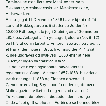
Forbindelse med flere nye Maskinerier, som
Elevatorer,
Archimedesskruer
Mæskemaskine,
Heiseværk etc.
Efterat jeg d 11 December 1856 havde kjøbt c 4 Tdr
Land af Bakkegaardens tilstødende Jorder for
10.000 Rdlr begyndte jeg i Slutningen af Sommeren
1857 paa Anlæget af 4 nye Lagerkjeldere (No. 9 -12)
og fik 3 af dem i Løbet af Vinteren saavidt færdige, at
de
et Par af dem toges i Brug, hvorimod den 4
først
kunde udgraves og hvælves i 1858 efter at hele
Overbygningen var reist og istand.
Da det nye Brygningsapparat havde været i
regelmæssig Gang i Vinteren 1857-1858, blev det gl.
Værk nedtaget i 1858 og Pladsen anvendt til
Gjennemkørsel og Skylleport forneden og derover til
Maltmagazin, hvilket forlængedes ud over de 2
Folkekamre, der bleve indrettede i den nordlige
Ende af det gl Svalehuus. I Forbindelse hermed blev