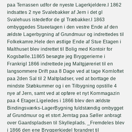
paa Terrassen udfor de nyeste Lagerkjeldere.I 1862
indsattes 2 nye Svalebakker af Jern i det gl
Svalehuus istedetfor de gl Træbakker.I 1863
ombyggedes Stueetagen i den vestre Ende af den
ældste Lagerbygning af Grundmuur og indrettedes til
Folkekamre.Hele den østlige Ende af Stue Etagen i
Malthuset blev indrettet til Bolig med Kontoir for
Kogsbølle.11865 besøgte jeg Bryggerierne i
FrankrigI 1866 indrettede jeg Maltgjøreriet til en
langsommere Drift paa 8 Dage ved at tage Kornloftet
paa 2den Sal til 2 Maltpladser, ved at borttage de
mindste Støbkummer og i en Tilbygning opstille 4
nye af Jern, samt ved at opføre et nyt Kornmagazin
paa 4 Etager.Ligeledes i 1866 blev den ældste
Bindingsværks-LagerBygning fuldstændig ombygget
af Grundmuur og et stort Jerntag paa Søller anbragt
over Gaardspladsen til Skylleplads. _Fremdeles blev
i 1866 den ene Bryggerkjedel forandret til