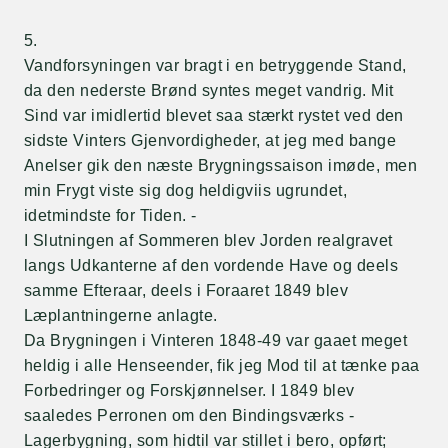
5.
Vandforsyningen var bragt i en betryggende Stand,
da den nederste Brønd syntes meget vandrig. Mit
Sind var imidlertid blevet saa stærkt rystet ved den
sidste Vinters Gjenvordigheder, at jeg med bange
Anelser gik den næste Brygningssaison imøde, men
min Frygt viste sig dog heldigviis ugrundet,
idetmindste for Tiden. -
I Slutningen af Sommeren blev Jorden realgravet
langs Udkanterne af den vordende Have og deels
samme Efteraar, deels i Foraaret 1849 blev
Læplantningerne anlagte.
Da Brygningen i Vinteren 1848-49 var gaaet meget
heldig i alle Henseender, fik jeg Mod til at tænke paa
Forbedringer og Forskjønnelser. I 1849 blev
saaledes Perronen om den Bindingsværks -
Lagerbygning, som hidtil var stillet i bero, opført;