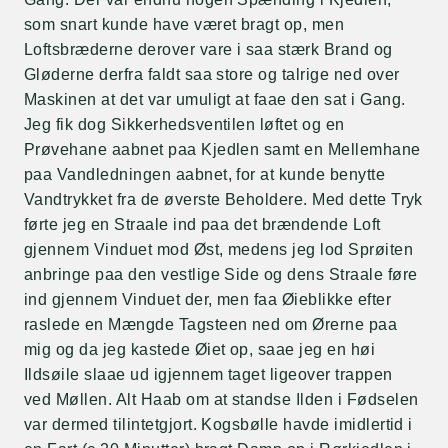
som snart kunde have været bragt op, men
Loftsbræderne derover vare i saa stærk Brand og
Gløderne derfra faldt saa store og talrige ned over
Maskinen at det var umuligt at faae den sat i Gang.
Jeg fik dog Sikkerhedsventilen løftet og en
Prøvehane aabnet paa Kjedlen samt en Mellemhane
paa Vandledningen aabnet, for at kunde benytte
Vandtrykket fra de øverste Beholdere. Med dette Tryk
førte jeg en Straale ind paa det brændende Loft
gjennem Vinduet mod Øst, medens jeg lod Sprøiten
anbringe paa den vestlige Side og dens Straale føre
ind gjennem Vinduet der, men faa Øieblikke efter
raslede en Mængde Tagsteen ned om Ørerne paa
mig og da jeg kastede Øiet op, saae jeg en høi
Ildsøile slaae ud igjennem taget ligeover trappen
ved Møllen. Alt Haab om at standse Ilden i Fødselen
var dermed tilintetgjort. Kogsbølle havde imidlertid i