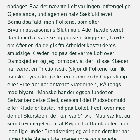
opdaget. Paa det nævnte Loft var ingen letfængelige
Gjenstande, undtagen en halv Sækfuld revet
Bomuldsaffald, men Folkene, som efter
Brygningssaisonens Slutning d 4de, havde været
ifærd med at vadske og pudse i Bryggeriet, havde
om Aftenen da de gik fra Arbeidet kastet deres
smudsige Klæder ind paa det varme Loft over
Dampkjedlen og jeg formoder, at der i disse Klæder
har været en Frictionsstik (skjøndt Folkene kun fik
franske Fyrstikker) eller en brændende Cigarstump,
eller Pibe der har antændt Klæderne *, PÅ langs
med blyant: *Maaske har der ogsaa fundet en
Selvantændelse Sted, dersom fidtet Pudsebomuld
eller Klude er kastet ind paa Loftet, heelt over mod
den gl Skorsteen, der kun var 9" tyk i Muurværket og
som blev meget varm af Røgen fra Damkjedlen, der
laae lige under Brandstedet) og at Ilden derefter har
ulmet hele Natten i det meget tørre og støvede