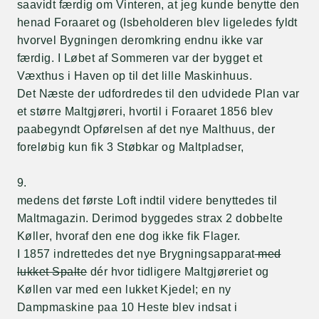
saavidt færdig om Vinteren, at jeg kunde benytte den
henad Foraaret og (Isbeholderen blev ligeledes fyldt
hvorvel Bygningen deromkring endnu ikke var
færdig. I Løbet af Sommeren var der bygget et
Væxthus i Haven op til det lille Maskinhuus.
Det Næste der udfordredes til den udvidede Plan var
et større Maltgjøreri, hvortil i Foraaret 1856 blev
paabegyndt Opførelsen af det nye Malthuus, der
foreløbig kun fik 3 Støbkar og Maltpladser,
9.
medens det første Loft indtil videre benyttedes til
Maltmagazin. Derimod byggedes strax 2 dobbelte
Køller, hvoraf den ene dog ikke fik Flager.
I 1857 indrettedes det nye Brygningsapparat
med
lukket Spalte
dér hvor tidligere Maltgjøreriet og
Køllen var med een lukket Kjedel; en ny
Dampmaskine paa 10 Heste blev indsat i