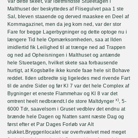
Var dette skeet, var idetmindste Stueetagen i
Malthuset der beskyttedes af Flisegulvet paa 1 ste
Sal, bleven staaende og derved maaskee en Deel af
Kornmagazinet, men da jeg kom ned, var der stor
Fare for begge Lagerbygninger og dette optoge nu i
længere Tid hele Opmærksomheden, saa at Ilden
imidlertid fik Leilighed til at trænge ned ad Trappen
og ned ad Opheisningen i Malthuset og antænde
hele Stueetagen, hvilket skete saa forbausende
hurtigt, at Kogsbølle ikke kunde faae hele sit Bohave
reddet. Ilden udbredte sig ligeledes med rivende Fart
til de andre Sider og før Kl 7 var det hele Complex af
Bygninger et eneste Flammehav og Kl 8 var det
x)
omtrent heelt nedbrændt.I de store Maltdynger
, 5-
6000 Tdr, saavelsom i Gruset vedblev det endnu at
brænde hele Dagen og Natten samt næste Dag og
først efter et Par Dages Forløb var Alt
slukket.Bryggerilocalet var overhvælvet med meget