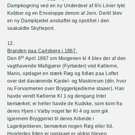
Dampkogning ved en ny Underdeel af 6½ Linier tykt
Kobber og en Enveloppe derom af Jern. Dertil blev
en ny Dampkjedel anskaffet og opstillet i den
saakaldte Skylleport.
12.
Branden paa Carlsberg i 1867.
te
Den 6
April 1867 om Morgenen kl 4 blev der af den
vagthavende Maltgjører (Fyrbøder) ved Køllerne,
Mario, opdaget en stærk Røg og Ildløs paa Loftet
over det daværende Kjedel- og Maskinrum (dér, hvor
nu Forvarmeren over Bryggerkjedlerne staaer). Han
havde vendt Køllerne Kl 1 og dengang Intet
bemærket; ei heller havde de Kudske, som kom fra
deres Hjem i Valby noget før Kl 4 og som gik
igjennem Bryggeriet til deres Arbeide i
Lagerkjelderen, bemærket nogen Røg eller Ild.
Hvorledes Ilden er opstaaet er aldrig bleven