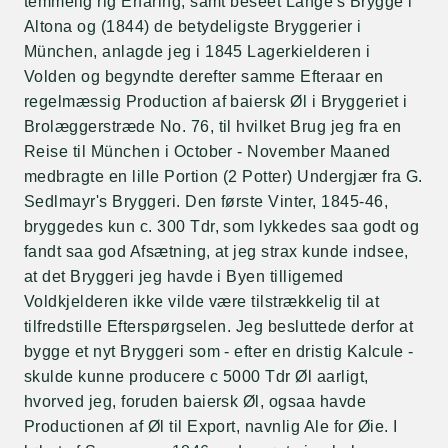
temmelig rig Erfaring, samt beseet Lange's Brygge i
Altona og (1844) de betydeligste Bryggerier i
München, anlagde jeg i 1845 Lagerkielderen i
Volden og begyndte derefter samme Efteraar en
regelmæssig Production af baiersk Øl i Bryggeriet i
Brolæggerstræde No. 76, til hvilket Brug jeg fra en
Reise til München i October - November Maaned
medbragte en lille Portion (2 Potter) Undergjær fra G.
Sedlmayr's Bryggeri. Den første Vinter, 1845-46,
bryggedes kun c. 300 Tdr, som lykkedes saa godt og
fandt saa god Afsætning, at jeg strax kunde indsee,
at det Bryggeri jeg havde i Byen tilligemed
Voldkjelderen ikke vilde være tilstrækkelig til at
tilfredstille Efterspørgselen. Jeg besluttede derfor at
bygge et nyt Bryggeri som - efter en dristig Kalcule -
skulde kunne producere c 5000 Tdr Øl aarligt,
hvorved jeg, foruden baiersk Øl, ogsaa havde
Productionen af Øl til Export, navnlig Ale for Øie. I