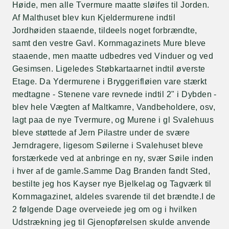
Høide, men alle Tvermure maatte sløifes til Jorden.
Af Malthuset blev kun Kjeldermurene indtil
Jordhøiden staaende, tildeels noget forbrændte,
samt den vestre Gavl. Kornmagazinets Mure bleve
staaende, men maatte udbedres ved Vinduer og ved
Gesimsen. Ligeledes Støbkartaarnet indtil øverste
Etage. Da Ydermurene i Bryggerifløien vare stærkt
medtagne - Stenene vare revnede indtil 2" i Dybden -
blev hele Vægten af Maltkamre, Vandbeholdere, osv,
lagt paa de nye Tvermure, og Murene i gl Svalehuus
bleve støttede af Jern Pilastre under de svære
Jerndragere, ligesom Søilerne i Svalehuset bleve
forstærkede ved at anbringe en ny, svær Søile inden
i hver af de gamle.Samme Dag Branden fandt Sted,
bestilte jeg hos Kayser nye Bjelkelag og Tagværk til
Kornmagazinet, aldeles svarende til det brændte.I de
2 følgende Dage overveiede jeg om og i hvilken
Udstrækning jeg til Gjenopførelsen skulde anvende