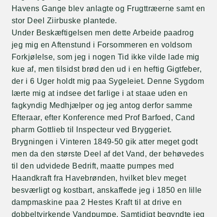
Havens Gange blev anlagte og Frugttræerne samt en
stor Deel Ziirbuske plantede.
Under Beskæftigelsen men dette Arbeide paadrog
jeg mig en Aftenstund i Forsommeren en voldsom
Forkjølelse, som jeg i nogen Tid ikke vilde lade mig
kue af, men tilsidst brød den ud i en heftig Gigtfeber,
der i 6 Uger holdt mig paa Sygeleiet. Denne Sygdom
lærte mig at indsee det farlige i at staae uden en
fagkyndig Medhjælper og jeg antog derfor samme
Efteraar, efter Konference med Prof Barfoed, Cand
pharm Gottlieb til Inspecteur ved Bryggeriet.
Brygningen i Vinteren 1849-50 gik atter meget godt
men da den største Deel af det Vand, der behøvedes
til den udvidede Bedrift, maatte pumpes med
Haandkraft fra Havebrønden, hvilket blev meget
besværligt og kostbart, anskaffede jeg i 1850 en lille
dampmaskine paa 2 Hestes Kraft til at drive en
dobbeltvirkende Vandpumpe. Samtidigt begyndte jeg