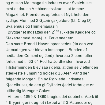
og et stort Maltmagazin indrettet over Svalehuset
med endnu en Archimedesskrue til at tømme
Magazinet. Fremdeles opførtes et Nyt. hele den
sydlige Fløi med 2 Gjæringskjeldere (Ltr C og D),
Svalehuus og Humlemagazin.
den
I Bryggeriet indsattes den 2
lukkede Kjeldere og
Siekarret med Mont-jus, Forvarmer etc.
Den store Brønd i Haven oprensedes (da den ved
Udmuringen var bleven forstoppet i Bunden af
nedfalden Cement og Jord), hvorpaa 2 borehuller
førtes ned til 63-64 Fod fra Jordhøiden, hvorved
Tilstrømningen blev saa rigelig, at den selv efter den
stærkeste Pumpning holder c 15 Alen Vand den
følgende Morgen. En ny Rørkjedel indsattes i
Kjedelhuset, da den gl Cylinderkjedel forbrugte en
utilbørlig Mængde Cokes.
I Vinterne 1859 & 1860 brugtes det dobbelte Værk til
4 Brygninger i døgnet i Løbet af 2-3 Maaneder og