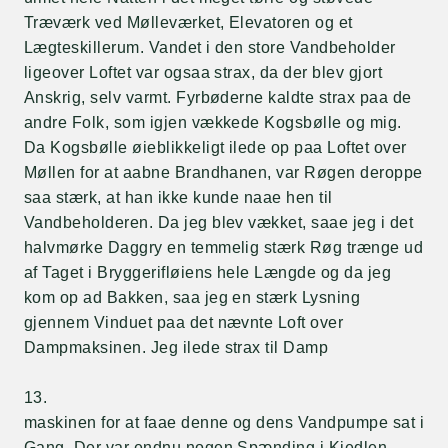
Træværk ved Mølleværket, Elevatoren og et
Lægteskillerum. Vandet i den store Vandbeholder
ligeover Loftet var ogsaa strax, da der blev gjort
Anskrig, selv varmt. Fyrbøderne kaldte strax paa de
andre Folk, som igjen vækkede Kogsbølle og mig.
Da Kogsbølle øieblikkeligt ilede op paa Loftet over
Møllen for at aabne Brandhanen, var Røgen deroppe
saa stærk, at han ikke kunde naae hen til
Vandbeholderen. Da jeg blev vækket, saae jeg i det
halvmørke Daggry en temmelig stærk Røg trænge ud
af Taget i Bryggerifløiens hele Længde og da jeg
kom op ad Bakken, saa jeg en stærk Lysning
gjennem Vinduet paa det nævnte Loft over
Dampmaksinen. Jeg ilede strax til Damp
13.
maskinen for at faae denne og dens Vandpumpe sat i
Gang. Der var endnu nogen Spænding i Kjedlen,