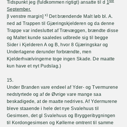
ste
Tidspunkt jeg (fuldkommen rigtigt) ansatte til d
1
September.
x)
[I venstre margin]
Det brændende Malt løb bl. A.
ned ad Trappen til Gjæringskjelderen og da denne
Trappe var indesluttet af Trævæggen, brændte disse
og Maltet kunde saaledes udbrede sig til begge
Sider i Kjelderen A og B, hvor 8 Gjæringskar og
Underlagene derunder forbrændte, men
Kjelderhvælvingerne toge ingen Skade. De maatte
kun have et nyt Pudslag.)
15.
Under Branden vare endeel af Yder- og Tvermurene
nedstyrtede og af de Øvrige vare mange saa
beskadigede, at de maatte nedrives. Af Ydermurene
bleve staaende i hele det nye Svalehuus til
Gesimsen, det gl Svalehuus og Bryggeribygningen
til Kordongesimsen og Køllerne omtrent til samme