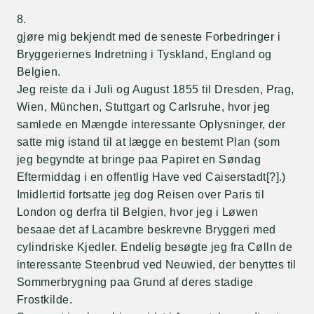
8.
gjøre mig bekjendt med de seneste Forbedringer i
Bryggeriernes Indretning i Tyskland, England og
Belgien.
Jeg reiste da i Juli og August 1855 til Dresden, Prag,
Wien, München, Stuttgart og Carlsruhe, hvor jeg
samlede en Mængde interessante Oplysninger, der
satte mig istand til at lægge en bestemt Plan (som
jeg begyndte at bringe paa Papiret en Søndag
Eftermiddag i en offentlig Have ved Caiserstadt[?].)
Imidlertid fortsatte jeg dog Reisen over Paris til
London og derfra til Belgien, hvor jeg i Løwen
besaae det af Lacambre beskrevne Bryggeri med
cylindriske Kjedler. Endelig besøgte jeg fra Cølln de
interessante Steenbrud ved Neuwied, der benyttes til
Sommerbrygning paa Grund af deres stadige
Frostkilde.