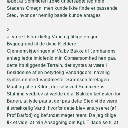
løbet af Sommeren 1846 undersøgte jeg hele
Stadens Omegn, men kunde ikke finde et passende
Sted, hvor der nemlig baade kunde antages
2.
at være tilstrækkelig Vand og tillige en god
Byggegrund til de dybe Kjeldere.
Gjennemskjæringen af Valby Bakke til Jernbanens
anlæg ledte imidlertid min Opmærsomhed hen paa
dette høitiiggende Terrain, der syntes at være i
Besiddelse af en betydelig Vandrigdom, navnlig
syntes en med Vandmester Sørensen foretagen
Maaling af en Kilde, der selv ved Sommerens
Slutning vedblev at vælde ud af Bakken tæt østen for
Banen, at tyde paa at der paa dette Sted vilde være
tilstrækkelig Vand, hvorfor dette blev analyseret (af
Prof Barfod) og befundet meget reent. Da jeg tillige
fik et vide, at min Ansøgning om Kgl. Tilladelse til at