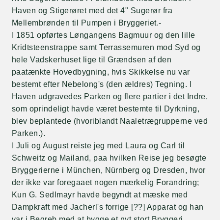
Haven og Stigerøret med det 4" Sugerør fra
Mellembrønden til Pumpen i Bryggeriet.-
I 1851 opførtes Løngangens Bagmuur og den lille
Kridtsteenstrappe samt Terrassemuren mod Syd og
hele Vadskerhuset lige til Grændsen af den
paatænkte Hovedbygning, hvis Skikkelse nu var
bestemt efter Nebelong's (den ældres) Tegning. I
Haven udgravedes Parken og flere partier i det Indre,
som oprindeligt havde været bestemte til Dyrkning,
blev beplantede (hvoriblandt Naaletrægrupperne ved
Parken.).
I Juli og August reiste jeg med Laura og Carl til
Schweitz og Mailand, paa hvilken Reise jeg besøgte
Bryggerierne i München, Nürnberg og Dresden, hvor
der ikke var foregaaet nogen mærkelig Forandring;
Kun G. Sedlmayr havde begyndt at mæske med
Dampkraft med Jacherl's forrige [??] Apparat og han
var i Begreb med at bygge et nyt stort Bryggeri