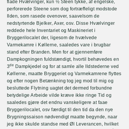
flade Hvælvinger, kun ½ Steen tykke, af engelske,
perforerede Steene som dog fortræffeligt modstode
Ilden, som rasede ovenover, saavelsom de
nedstyrtende Bjelker, Axer, osv. Disse Hvælvinger
reddede hele Inventariet og Maskineriet i
Bryggerilocalet der, ligesom de hvælvede
Varmekamre i Køllerne, saaledes vare i brugbar
stand efter Branden. Men for at gjennemføre
Dampkogningen fuldstændigt, hvortil behøvedes en
de
3
Dampkjedel og for at samle alle Ildstederne ved
Køllerne, maatte Bryggeriet og Varmekamrene flyttes
og efter nogen Betænkning tog jeg mod til mig og
besluttede Flytning uagtet det dermed forbundne
betydelige Arbeide vilde kræve ikke ringe Tid og
saaledes gjøre det endnu vanskeligere at faae
Bryggerilocalet, osv færdigt til den tid da den nye
Brygningssaison nødvendigt maatte begynde, naar
jeg ikke skulde standse med Øl Leverancen, hvilket