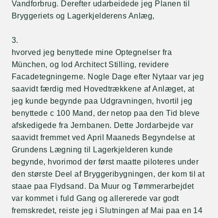
Vandforbrug. Derefter udarbeidede jeg Planen til
Bryggeriets og Lagerkjelderens Anlæg,
3.
hvorved jeg benyttede mine Optegnelser fra
München, og lod Architect Stilling, revidere
Facadetegningerne. Nogle Dage efter Nytaar var jeg
saavidt færdig med Hovedtrækkene af Anlæget, at
jeg kunde begynde paa Udgravningen, hvortil jeg
benyttede c 100 Mand, der netop paa den Tid bleve
afskedigede fra Jernbanen. Dette Jordarbejde var
saavidt fremmet ved April Maaneds Begyndelse at
Grundens Lægning til Lagerkjelderen kunde
begynde, hvorimod der først maatte piloteres under
den største Deel af Bryggeribygningen, der kom til at
staae paa Flydsand. Da Muur og Tømmerarbejdet
var kommet i fuld Gang og allererede var godt
fremskredet, reiste jeg i Slutningen af Mai paa en 14