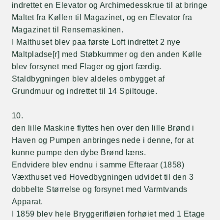
indrettet en Elevator og Archimedesskrue til at bringe
Maltet fra Køllen til Magazinet, og en Elevator fra
Magazinet til Rensemaskinen.
I Malthuset blev paa første Loft indrettet 2 nye
Maltpladse[r] med Støbkummer og den anden Kølle
blev forsynet med Flager og gjort færdig.
Staldbygningen blev aldeles ombygget af
Grundmuur og indrettet til 14 Spiltouge.
10.
den lille Maskine flyttes hen over den lille Brønd i
Haven og Pumpen anbringes nede i denne, for at
kunne pumpe den dybe Brønd læns.
Endvidere blev endnu i samme Efteraar (1858)
Væxthuset ved Hovedbygningen udvidet til den 3
dobbelte Størrelse og forsynet med Varmtvands
Apparat.
I 1859 blev hele Bryggerifløien forhøiet med 1 Etage