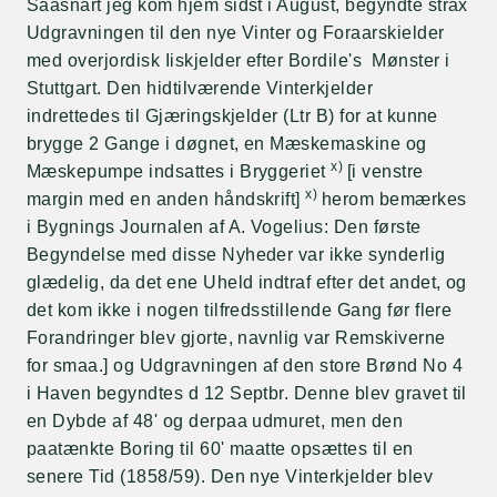
Saasnart jeg kom hjem sidst i August, begyndte strax
Udgravningen til den nye Vinter og Foraarskielder
med overjordisk Iiskjelder efter Bordile's Mønster i
Stuttgart. Den hidtilværende Vinterkjelder
indrettedes til Gjæringskjelder (Ltr B) for at kunne
brygge 2 Gange i døgnet, en Mæskemaskine og
x)
Mæskepumpe indsattes i Bryggeriet
[i venstre
x)
margin med en anden håndskrift]
herom bemærkes
i Bygnings Journalen af A. Vogelius: Den første
Begyndelse med disse Nyheder var ikke synderlig
glædelig, da det ene Uheld indtraf efter det andet, og
det kom ikke i nogen tilfredsstillende Gang før flere
Forandringer blev gjorte, navnlig var Remskiverne
for smaa.] og Udgravningen af den store Brønd No 4
i Haven begyndtes d 12 Septbr. Denne blev gravet til
en Dybde af 48' og derpaa udmuret, men den
paatænkte Boring til 60' maatte opsættes til en
senere Tid (1858/59). Den nye Vinterkjelder blev