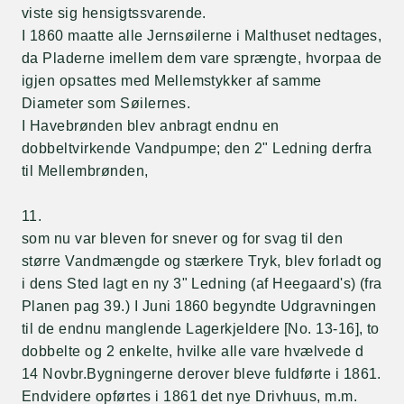
viste sig hensigtssvarende.
I 1860 maatte alle Jernsøilerne i Malthuset nedtages,
da Pladerne imellem dem vare sprængte, hvorpaa de
igjen opsattes med Mellemstykker af samme
Diameter som Søilernes.
I Havebrønden blev anbragt endnu en
dobbeltvirkende Vandpumpe; den 2" Ledning derfra
til Mellembrønden,
11.
som nu var bleven for snever og for svag til den
større Vandmængde og stærkere Tryk, blev forladt og
i dens Sted lagt en ny 3" Ledning (af Heegaard's) (fra
Planen pag 39.) I Juni 1860 begyndte Udgravningen
til de endnu manglende Lagerkjeldere [No. 13-16], to
dobbelte og 2 enkelte, hvilke alle vare hvælvede d
14 Novbr.Bygningerne derover bleve fuldførte i 1861.
Endvidere opførtes i 1861 det nye Drivhuus, m.m.