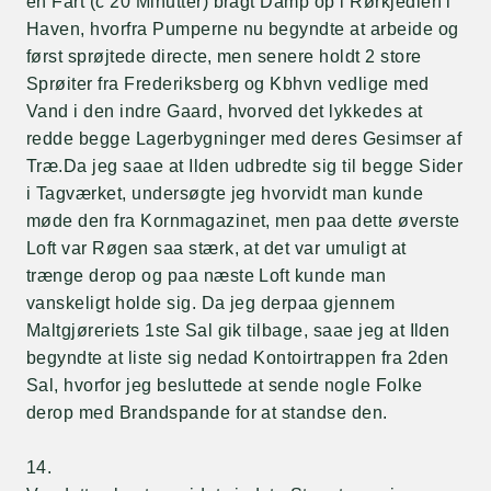
en Fart (c 20 Minutter) bragt Damp op i Rørkjedlen i
Haven, hvorfra Pumperne nu begyndte at arbeide og
først sprøjtede directe, men senere holdt 2 store
Sprøiter fra Frederiksberg og Kbhvn vedlige med
Vand i den indre Gaard, hvorved det lykkedes at
redde begge Lagerbygninger med deres Gesimser af
Træ.Da jeg saae at Ilden udbredte sig til begge Sider
i Tagværket, undersøgte jeg hvorvidt man kunde
møde den fra Kornmagazinet, men paa dette øverste
Loft var Røgen saa stærk, at det var umuligt at
trænge derop og paa næste Loft kunde man
vanskeligt holde sig. Da jeg derpaa gjennem
Maltgjøreriets 1ste Sal gik tilbage, saae jeg at Ilden
begyndte at liste sig nedad Kontoirtrappen fra 2den
Sal, hvorfor jeg besluttede at sende nogle Folke
derop med Brandspande for at standse den.
14.