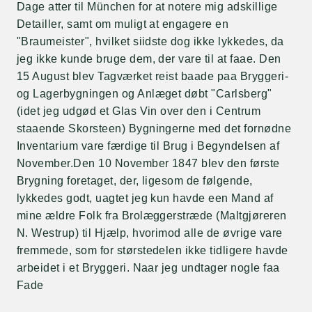
Dage atter til München for at notere mig adskillige
Detailler, samt om muligt at engagere en
"Braumeister", hvilket siidste dog ikke lykkedes, da
jeg ikke kunde bruge dem, der vare til at faae. Den
15 August blev Tagværket reist baade paa Bryggeri-
og Lagerbygningen og Anlæget døbt "Carlsberg"
(idet jeg udgød et Glas Vin over den i Centrum
staaende Skorsteen) Bygningerne med det fornødne
Inventarium vare færdige til Brug i Begyndelsen af
November.Den 10 November 1847 blev den første
Brygning foretaget, der, ligesom de følgende,
lykkedes godt, uagtet jeg kun havde een Mand af
mine ældre Folk fra Brolæggerstræde (Maltgjøreren
N. Westrup) til Hjælp, hvorimod alle de øvrige vare
fremmede, som for størstedelen ikke tidligere havde
arbeidet i et Bryggeri. Naar jeg undtager nogle faa
Fade