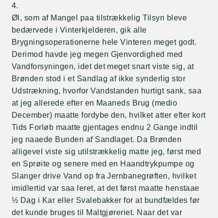
4.
Øl, som af Mangel paa tilstrækkelig Tilsyn bleve
bedærvede i Vinterkjelderen, gik alle
Brygningsoperationerne hele Vinteren meget godt.
Derimod havde jeg megen Gjenvordighed med
Vandforsyningen, idet det meget snart viste sig, at
Brønden stod i et Sandlag af ikke synderlig stor
Udstrækning, hvorfor Vandstanden hurtigt sank, saa
at jeg allerede efter en Maaneds Brug (medio
December) maatte fordybe den, hvilket atter efter kort
Tids Forløb maatte gjentages endnu 2 Gange indtil
jeg naaede Bunden af Sandlaget. Da Brønden
alligevel viste sig utilstrækkelig matte jeg, først med
en Sprøite og senere med en Haandtrykpumpe og
Slanger drive Vand op fra Jernbanegrøften, hvilket
imidlertid var saa leret, at det først maatte henstaae
½ Dag i Kar eller Svalebakker for at bundfældes før
det kunde bruges til Maltgjøreriet. Naar det var