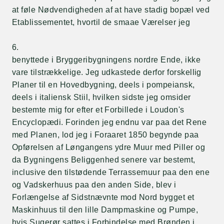
at føle Nødvendigheden af at have stadig bopæl ved
Etablissementet, hvortil de smaae Værelser jeg
6.
benyttede i Bryggeribygningens nordre Ende, ikke
vare tilstrækkelige. Jeg udkastede derfor forskellig
Planer til en Hovedbygning, deels i pompeiansk,
deels i italiensk Stiil, hvilken sidste jeg omsider
bestemte mig for efter et Forbillede i Loudon's
Encyclopædi. Forinden jeg endnu var paa det Rene
med Planen, lod jeg i Foraaret 1850 begynde paa
Opførelsen af Løngangens ydre Muur med Piller og
da Bygningens Beliggenhed senere var bestemt,
inclusive den tilstødende Terrassemuur paa den ene
og Vadskerhuus paa den anden Side, blev i
Forlængelse af Sidstnævnte mod Nord bygget et
Maskinhuus til den lille Dampmaskine og Pumpe,
hvis Sugerør sattes i Forbindelse med Brønden i