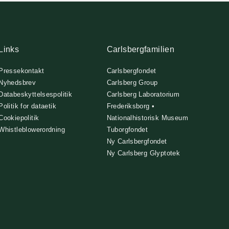
Links
Carlsbergfamilien
Pressekontakt
Carlsbergfondet
Nyhedsbrev
Carlsberg Group
Databeskyttelsespolitik
Carlsberg Laboratorium
Politik for dataetik
Frederiksborg •
Cookiepolitik
Nationalhistorisk Museum
Whistleblowerordning
Tuborgfondet
Ny Carlsbergfondet
Ny Carlsberg Glyptotek