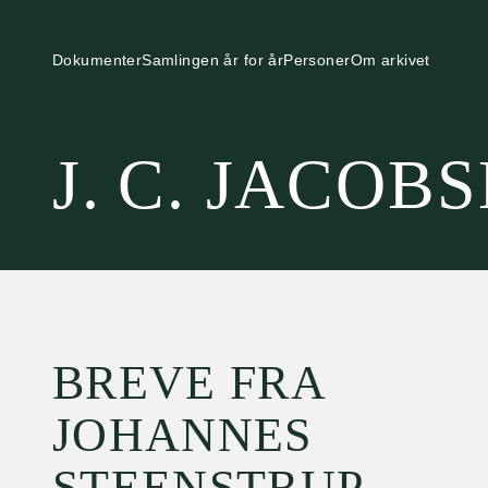
Dokumenter
Samlingen år for år
Personer
Om arkivet
J. C. JACOB
BREVE FRA
JOHANNES
STEENSTRUP