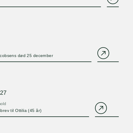
acobsens død 25 december
-27
old
ev til Ottilia (45 år)