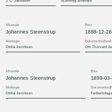
J. C. Jacobsen
Scanning afventes
Afsender
Brev
Johannes Steenstrup
1888-12-26
Modtager
Dokumentindhold
Ottilia Jacobsen
Om Thorvald J
Afsender
Brev
Johannes Steenstrup
1899-03
Modtager
Dokumentindh
Ottilia Jacobsen
Fødselsdagsbr