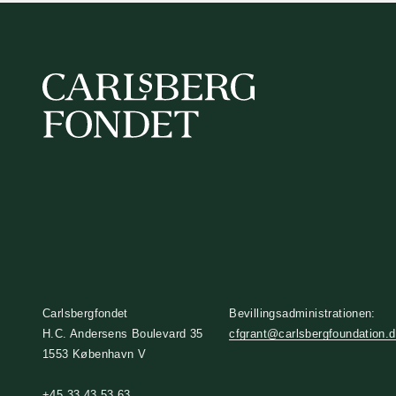
Carlsbergfondet
Bevillingsadministrationen:
H.C. Andersens Boulevard 35
cfgrant@carlsbergfoundation.
1553 København V
+45 33 43 53 63