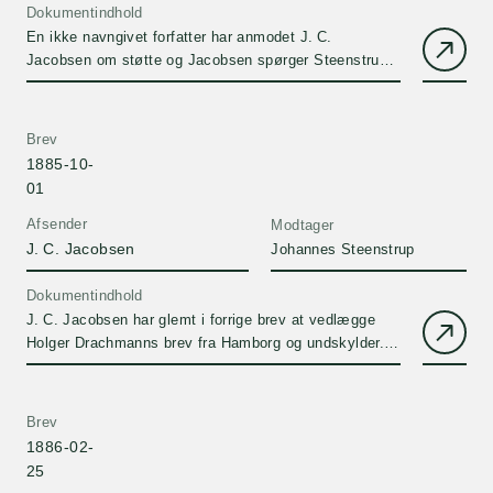
Dokumentindhold
En ikke navngivet forfatter har anmodet J. C.
Jacobsen om støtte og Jacobsen spørger Steenstrup
til råds. Forfatteren m…
Brev
1885-10-
01
Afsender
Modtager
J. C. Jacobsen
Johannes Steenstrup
Dokumentindhold
J. C. Jacobsen har glemt i forrige brev at vedlægge
Holger Drachmanns brev fra Hamborg og undskylder.
Han inviterer Joh…
Brev
1886-02-
25