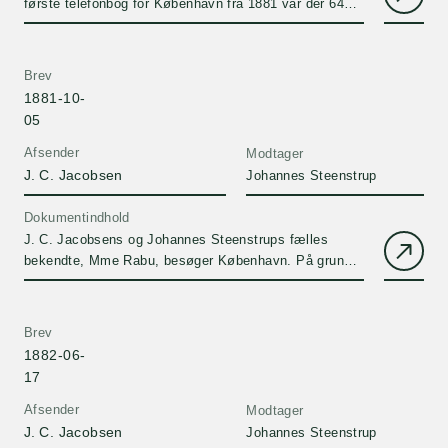
første telefonbog for København fra 1881 var der 64
abonnenter.
Brev
1881-10-
05
Afsender
Modtager
J. C. Jacobsen
Johannes Steenstrup
Dokumentindhold
J. C. Jacobsens og Johannes Steenstrups fælles
bekendte, Mme Rabu, besøger København. På grund
af sit medlemskab af en …
Brev
1882-06-
17
Afsender
Modtager
J. C. Jacobsen
Johannes Steenstrup