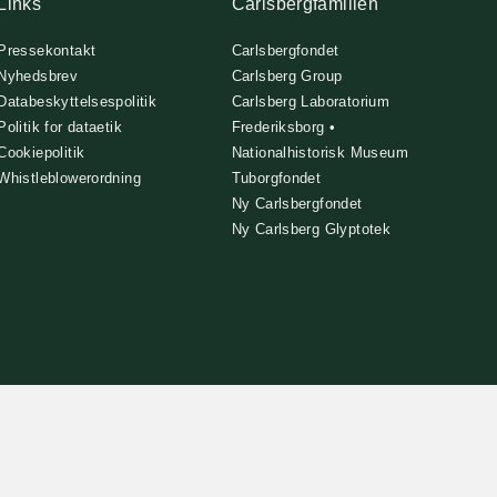
Links
Carlsbergfamilien
Pressekontakt
Carlsbergfondet
Nyhedsbrev
Carlsberg Group
Databeskyttelsespolitik
Carlsberg Laboratorium
Politik for dataetik
Frederiksborg •
Cookiepolitik
Nationalhistorisk Museum
Whistleblowerordning
Tuborgfondet
Ny Carlsbergfondet
Ny Carlsberg Glyptotek