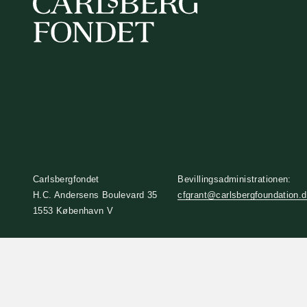
Carlsbergfondet
Bevillingsadministrationen:
H.C. Andersens Boulevard 35
cfgrant@carlsbergfoundation.
1553 København V
+45 33 43 53 63
info@carlsbergfoundation.dk
CVR: 60223513