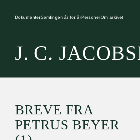
Dokumenter
Samlingen år for år
Personer
Om arkivet
J. C. JACOB
BREVE FRA
PETRUS BEYER
(1)