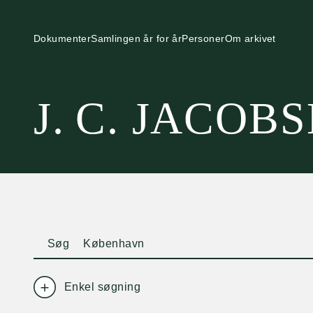
Dokumenter
Samlingen år for år
Personer
Om arkivet
J. C. JACOB
Søg
Enkel søgning