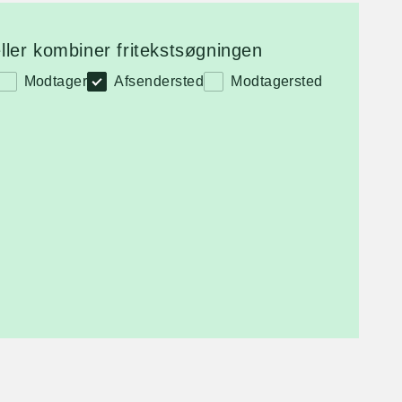
ler kombiner fritekstsøgningen
Modtager
Afsendersted
Modtagersted