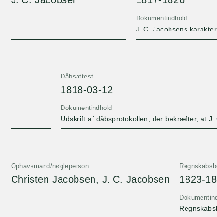
J. C. Jacobsen
1817-1826
Dokumentindhold
J. C. Jacobsens karakter
Dåbsattest
1818-03-12
Dokumentindhold
Udskrift af dåbsprotokollen, der bekræfter, at J
Ophavsmand/nøgleperson
Regnskabsb
Christen Jacobsen, J. C. Jacobsen
1823-1
Dokumentin
Regnskabsb