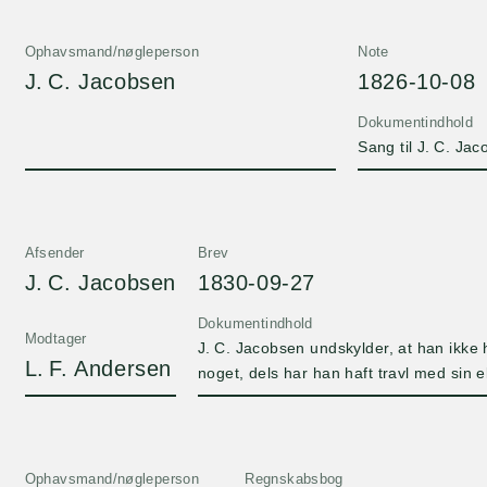
Ophavsmand/nøgleperson
Note
J. C. Jacobsen
1826-10-08
Dokumentindhold
Sang til J. C. Ja
Afsender
Brev
J. C. Jacobsen
1830-09-27
Dokumentindhold
Modtager
J. C. Jacobsen undskylder, at han ikke h
L. F. Andersen
noget, dels har han haft travl med sin e
både har været i teatret og ude at dans
Ophavsmand/nøgleperson
Regnskabsbog