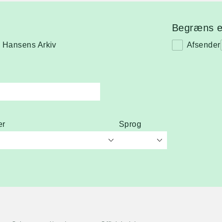
Begræns el
n Hansens Arkiv
Afsender
er
Sprog