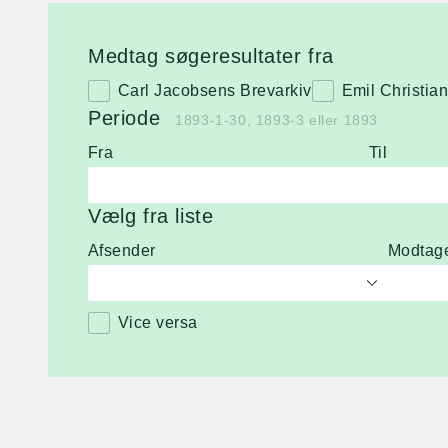
Medtag søgeresultater fra
Carl Jacobsens Brevarkiv
Emil Christia
Periode
1893-1-30, 1893-3 eller 1893
Fra
Til
Vælg fra liste
Afsender
Modtag
Vice versa