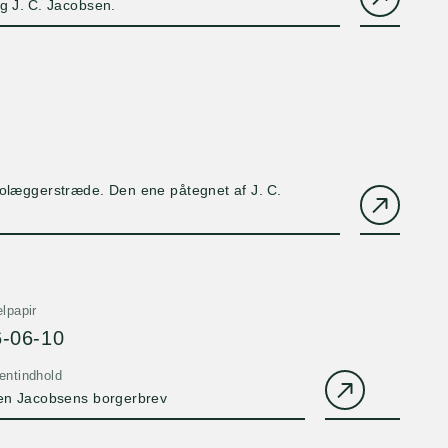
g J. C. Jacobsen.
 Brolæggerstræde. Den ene påtegnet af J. C.
lpapir
-06-10
ntindhold
en Jacobsens borgerbrev